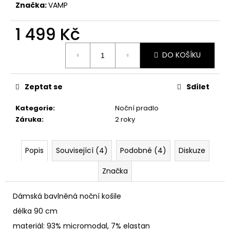
č
Značka:
VAMP
u
j
1 499 Kč
e
m
Měrná
DO KOŠÍKU
e
cena:
Zeptat se
Sdílet
Kategorie
:
Noční pradlo
Záruka
:
2 roky
Popis
Související (4)
Podobné (4)
Diskuze
Značka
Dámská bavlněná noční košile
délka 90 cm
materiál: 93% micromodal, 7% elastan