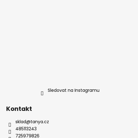
Sledovat na Instagramu
Kontakt
sklad
@
tanya.cz
485113243
725979826