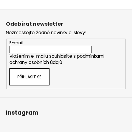
Z
á
Odebírat newsletter
p
Nezmeškejte žádné novinky či slevy!
a
t
E-mail
í
Vložením e-mailu souhlasíte s
podmínkami
ochrany osobních údajů
PŘIHLÁSIT SE
Instagram