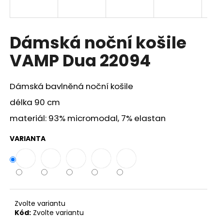
a
j
í
Dámská noční košile
t
VAMP Dua 22094
?
Dámská bavlněná noční košile
délka 90 cm
HLEDAT
materiál: 93% micromodal, 7% elastan
VARIANTA
D
o
p
o
r
Zvolte variantu
u
Kód:
Zvolte variantu