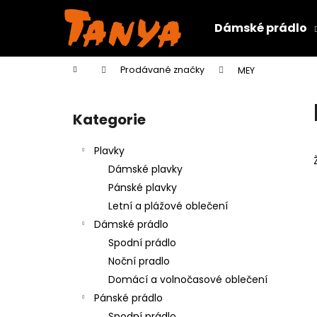
K
Přejít
na
o
Dámské prádlo
obsah
Zpět
Zpět
š
do
do
í
Domů
Prodávané značky
MEY
k
obchodu
obchodu
P
o
Kategorie
Přeskočit
s
kategorie
t
Plavky
r
Dámské plavky
a
Pánské plavky
n
Letní a plážové oblečení
n
Dámské prádlo
í
Spodní prádlo
p
Noční pradlo
a
Domácí a volnočasové oblečení
n
Pánské prádlo
e
Spodní prádlo