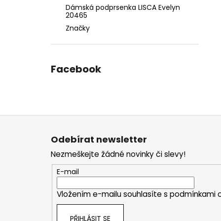
Dámská podprsenka LISCA Evelyn
20465
Značky
Facebook
Z
á
Odebírat newsletter
p
Nezmeškejte žádné novinky či slevy!
a
t
E-mail
í
Vložením e-mailu souhlasíte s
podmínkami o
PŘIHLÁSIT SE