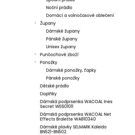
l
Noční prádlo
Domácí a volnočasové oblečení
Župany
Dámské župany
Pánské župany
Unisex župany
Punčochové zboží
Ponožky
Dámské ponožky, ťapky
Pánské ponožky
Dětské prádlo
Doplňky
Dámská podprsenka WACOAL Ines
Secret WE601011
Dámská podprsenka WACOAL Net
Effects Bralette WA810340
Dámské plavky SELMARK Kaleido
BN521-BN502