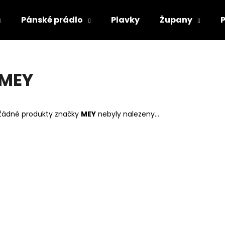
Pánské prádlo
Plavky
Župany
Co potřebujete najít?
MEY
HLEDAT
Žádné produkty značky
MEY
nebyly nalezeny...
Doporučujeme