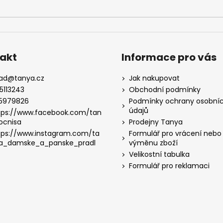
akt
Informace pro vás
lad
@
tanya.cz
Jak nakupovat
5113243
Obchodní podmínky
5979826
Podmínky ochrany osobní
údajů
tps://www.facebook.com/tan
ocnisa
Prodejny Tanya
tps://www.instagram.com/ta
Formulář pro vrácení nebo
a_damske_a_panske_pradl
výměnu zboží
Velikostní tabulka
Formulář pro reklamaci