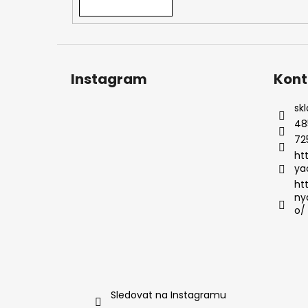
Instagram
Kont
sk
48
72
ht
ya
ht
ny
o/
Sledovat na Instagramu