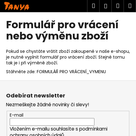
K
Přejít
Hledat
Náku
M
Přihlášen
na
o
obsah
Zpět
Zpět
košík
š
Formulář pro vrácení
í
C
nebo výměnu zboží
k
o
p
Pokud se chystáte vrátit zboží zakoupené v naše e-shopu,
o
je nutné vyplnit formulář pro vrácení zboží. Stejné tomu
tak je i při výměně zboží.
t
ř
Stáhněte zde:
FORMULÁŘ PRO VRÁCENÍ_VYMENU
e
Z
b
á
u
Odebírat newsletter
p
j
Nezmeškejte žádné novinky či slevy!
a
e
t
E-mail
t
í
e
Vložením e-mailu souhlasíte s
podmínkami
n
ochrany osobních údajů