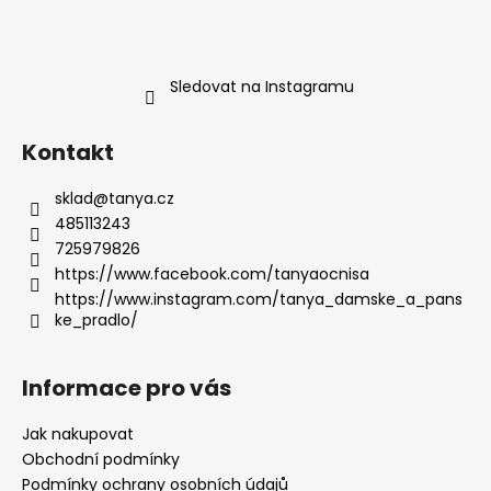
č
u
j
e
Sledovat na Instagramu
m
e
Kontakt
sklad
@
tanya.cz
485113243
725979826
https://www.facebook.com/tanyaocnisa
https://www.instagram.com/tanya_damske_a_pans
ke_pradlo/
Informace pro vás
Jak nakupovat
Obchodní podmínky
Podmínky ochrany osobních údajů