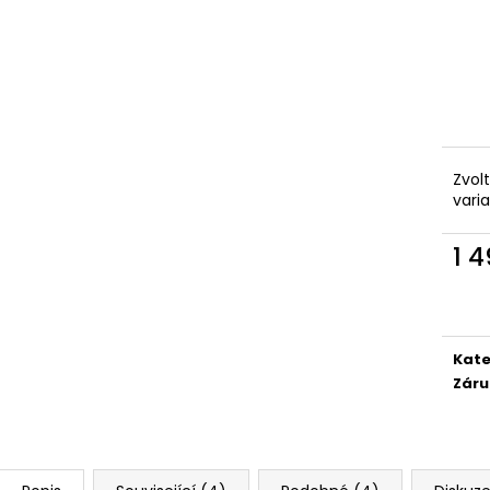
Zvol
vari
1 
Měr
cena
Kate
Záru