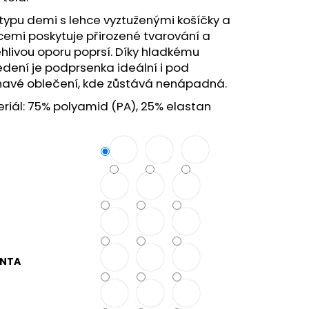
 typu demi s lehce vyztuženými košíčky a
cemi poskytuje přirozené tvarování a
hlivou oporu poprsí. Díky hladkému
dení je podprsenka ideální i pod
éhavé oblečení, kde zůstává nenápadná.
iál: 75% polyamid (PA), 25% elastan
ANTA