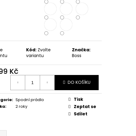
te
Kód:
Zvolte
Značka:
antu
variantu
Boss
499 Kč
ná
DO KOŠÍKU
:
Tisk
gorie
:
Spodní prádlo
ka
:
2 roky
Zeptat se
Sdílet