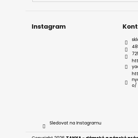
Instagram
Kont
sk
48
72
ht
ya
ht
ny
o/
Sledovat na Instagramu