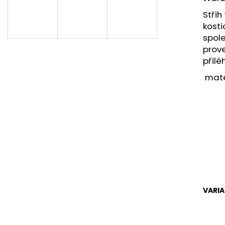
Střih
kosti
spole
prove
přil
mater
VARI