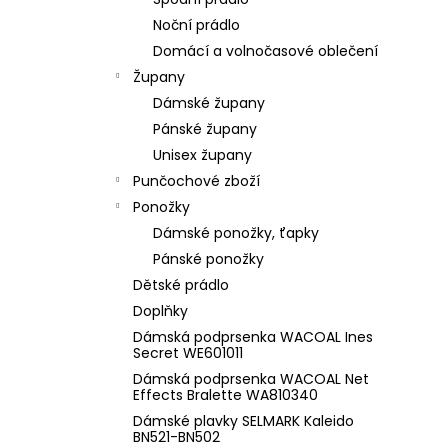
l
Noční prádlo
Domácí a volnočasové oblečení
Župany
Dámské župany
Pánské župany
Unisex župany
Punčochové zboží
Ponožky
Dámské ponožky, ťapky
Pánské ponožky
Dětské prádlo
Doplňky
Dámská podprsenka WACOAL Ines
Secret WE601011
Dámská podprsenka WACOAL Net
Effects Bralette WA810340
Dámské plavky SELMARK Kaleido
BN521-BN502