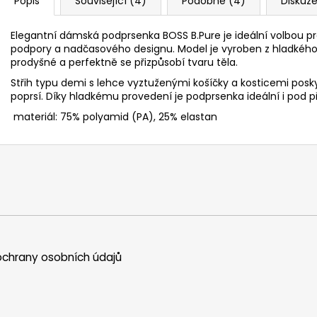
Popis
Související (4)
Podobné (4)
Diskuz
Elegantní dámská podprsenka BOSS B.Pure je ideální volbou pr
podpory a nadčasového designu. Model je vyroben z hladkého 
prodyšné a perfektně se přizpůsobí tvaru těla.
Střih typu demi s lehce vyztuženými košíčky a kosticemi posky
poprsí. Díky hladkému provedení je podprsenka ideální i pod 
materiál: 75% polyamid (PA), 25% elastan
chrany osobních údajů