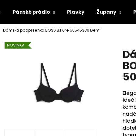
Pánské prádlo
Plavky
Župany
Dámská podprsenka BOSS B.Pure 50545336 Demi
Co potřebujete najít?
NOVINKA
Dá
HLEDAT
BO
50
Doporučujeme
Eleg
ideál
komb
nadč
hladk
dotek
tvaru