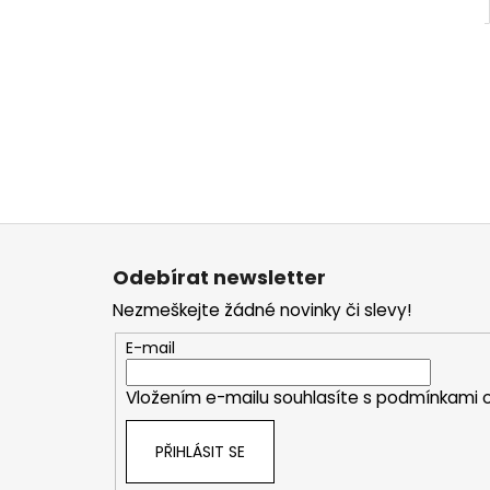
Z
á
Odebírat newsletter
p
Nezmeškejte žádné novinky či slevy!
a
t
E-mail
í
Vložením e-mailu souhlasíte s
podmínkami o
PŘIHLÁSIT SE