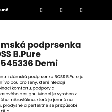
Hledat
Přihlášení
Nákupní
Punčochové zboží
Ponožky
Dětské prádlo
košík
mská podprsenka
SS B.Pure
545336 Demi
antní dámská podprsenka BOSS B.Pure je
ní volbou pro ženy, které hledají
inaci komfortu, podpory a
asového designu. Model je vyroben z
ého mikrovlákna, které je jemné na
, prodyšné a perfektně se přizpůsobí
 těla.