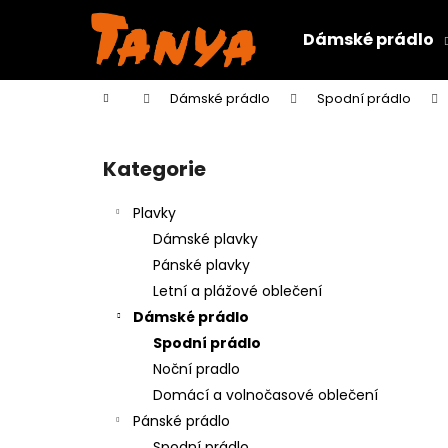
K
Přejít
na
o
Dámské prádlo
obsah
Zpět
Zpět
š
do
do
í
Domů
Dámské prádlo
Spodní prádlo
k
obchodu
obchodu
P
o
Kategorie
Přeskočit
s
kategorie
t
Plavky
r
Dámské plavky
a
Pánské plavky
n
Letní a plážové oblečení
n
Dámské prádlo
í
Spodní prádlo
p
Noční pradlo
a
Domácí a volnočasové oblečení
n
Pánské prádlo
e
Spodní prádlo