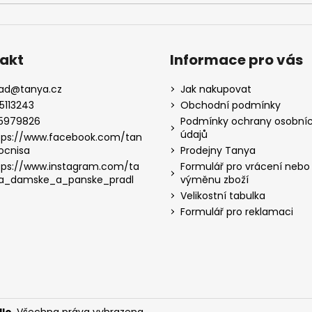
akt
Informace pro vás
lad
@
tanya.cz
Jak nakupovat
5113243
Obchodní podmínky
5979826
Podmínky ochrany osobní
údajů
tps://www.facebook.com/tan
ocnisa
Prodejny Tanya
tps://www.instagram.com/ta
Formulář pro vrácení nebo
a_damske_a_panske_pradl
výměnu zboží
Velikostní tabulka
Formulář pro reklamaci