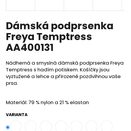
a
j
í
Dámská podprsenka
t
Freya Temptress
?
AA400131
Nádherná a smyslná dámská podprsenka Freya
HLEDAT
Temptress s hadím potiskem. Košíčky jsou
vyztužené a lehce a přirozeně pozdvihnou vaše
prsa.
D
o
Materiál: 79 % nylon a 21 % elastan
p
o
VARIANTA
r
u