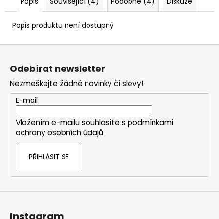
Popis
Související (4)
Podobné (4)
Diskuze
Popis produktu není dostupný
Z
á
Odebírat newsletter
p
Nezmeškejte žádné novinky či slevy!
a
t
E-mail
í
Vložením e-mailu souhlasíte s
podmínkami
ochrany osobních údajů
PŘIHLÁSIT SE
Instagram