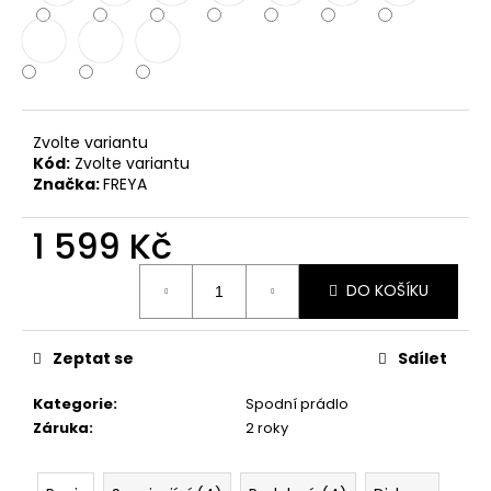
č
u
j
e
m
e
Zvolte variantu
Kód:
Zvolte variantu
Značka:
FREYA
1 599 Kč
Měrná
DO KOŠÍKU
cena:
Zeptat se
Sdílet
Kategorie
:
Spodní prádlo
Záruka
:
2 roky