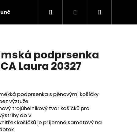
Hledat
Přihlášení
Nákupní
Punčochové zboží
Ponožky
Dětské prádlo
košík
mská podprsenka
SCA Laura 20327
měkká podprsenka s pěnovými košíčky
bez výztuže
nový trojúhelníkový tvar košíčků pro
výstřihy do V
vnitřek košíčků je příjemně sametový na
dotek