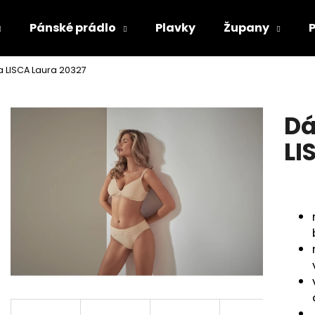
Pánské prádlo
Plavky
Župany
LISCA Laura 20327
Co potřebujete najít?
Dá
HLEDAT
LI
Doporučujeme