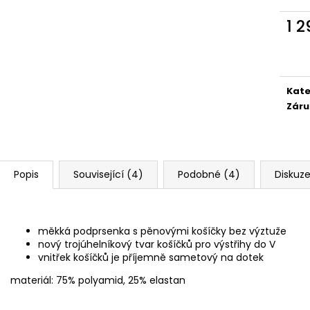
1 
Měr
cena
Kate
Záru
Popis
Související (4)
Podobné (4)
Diskuz
měkká podprsenka s pěnovými košíčky bez výztuže
nový trojúhelníkový tvar košíčků pro výstřihy do V
vnitřek košíčků je příjemně sametový na dotek
materiál: 75% polyamid, 25% elastan