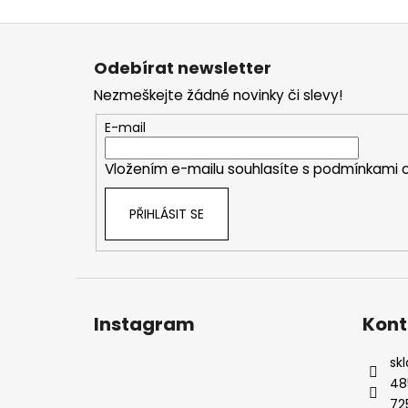
Z
á
Odebírat newsletter
p
Nezmeškejte žádné novinky či slevy!
a
t
E-mail
í
Vložením e-mailu souhlasíte s
podmínkami o
PŘIHLÁSIT SE
Instagram
Kont
sk
48
72