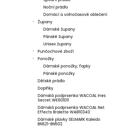
l
Noční prádlo
Domácí a volnočasové oblečení
Župany
Dámské župany
Pánské župany
Unisex župany
Punčochové zboží
Ponožky
Dámské ponožky, ťapky
Pánské ponožky
Dětské prádlo
Doplňky
Dámská podprsenka WACOAL Ines
Secret WE601011
Dámská podprsenka WACOAL Net
Effects Bralette WA810340
Dámské plavky SELMARK Kaleido
BN521-BN502