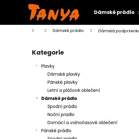
K
Přejít
na
o
Dámské prádlo
obsah
Zpět
Zpět
š
do
do
í
Domů
Dámské prádlo
Dámská podprsenka 
k
obchodu
obchodu
P
o
Kategorie
Přeskočit
s
kategorie
t
Plavky
r
Dámské plavky
a
Pánské plavky
n
Letní a plážové oblečení
n
Dámské prádlo
í
Spodní prádlo
p
Noční pradlo
a
Domácí a volnočasové oblečení
n
Pánské prádlo
e
Spodní prádlo