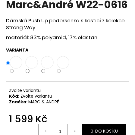
Marc&André W22-0616
a
j
Dámská Push Up podprsenka s kosticí z kolekce
í
Strong Way
t
materiál: 83% polyamid, 17% elastan
?
VARIANTA
HLEDAT
Zvolte variantu
D
Kód:
Zvolte variantu
o
Značka:
MARC & ANDRÉ
p
o
1 599 Kč
r
Měrná
u
DO KOŠÍKU
cena: