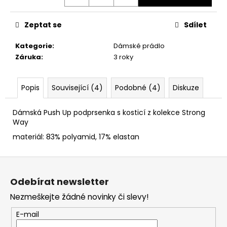
č
u
j
Zeptat se
Sdílet
e
m
Kategorie
:
Dámské prádlo
e
Záruka
:
3 roky
Popis
Související (4)
Podobné (4)
Diskuze
Dámská Push Up podprsenka s kosticí z kolekce Strong
Way
materiál: 83% polyamid, 17% elastan
Z
á
Odebírat newsletter
p
Nezmeškejte žádné novinky či slevy!
a
t
E-mail