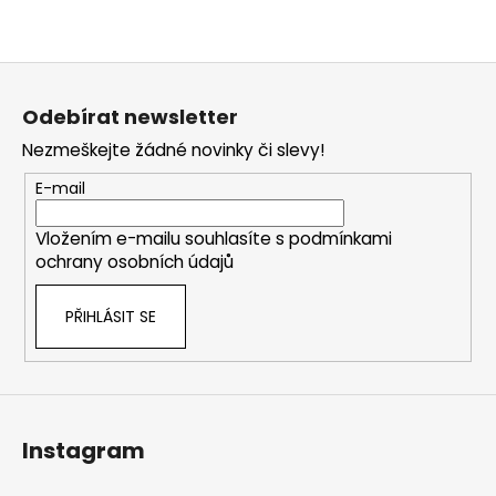
Z
á
Odebírat newsletter
p
Nezmeškejte žádné novinky či slevy!
a
t
E-mail
í
Vložením e-mailu souhlasíte s
podmínkami
ochrany osobních údajů
PŘIHLÁSIT SE
Instagram