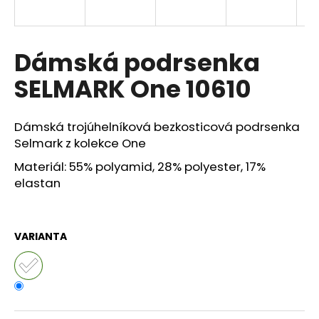
a
j
í
Dámská podrsenka
t
SELMARK One 10610
?
Dámská trojúhelníková bezkosticová podrsenka
Selmark z kolekce One
Materiál: 55% polyamid, 28% polyester, 17%
HLEDAT
elastan
D
VARIANTA
o
p
o
r
u