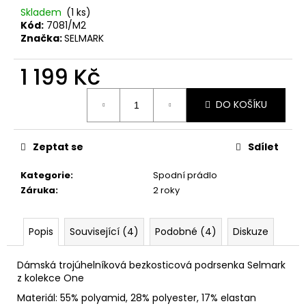
č
Skladem
(1 ks)
u
Kód:
7081/M2
j
Značka:
SELMARK
e
m
1 199 Kč
e
Měrná
DO KOŠÍKU
cena:
Zeptat se
Sdílet
Kategorie
:
Spodní prádlo
Záruka
:
2 roky
Popis
Související (4)
Podobné (4)
Diskuze
Dámská trojúhelníková bezkosticová podrsenka Selmark
z kolekce One
Materiál: 55% polyamid, 28% polyester, 17% elastan