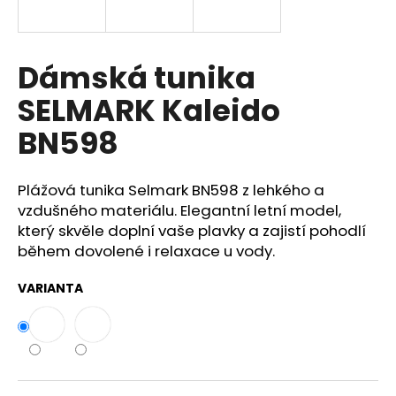
a
j
í
Dámská tunika
t
SELMARK Kaleido
?
BN598
Plážová tunika Selmark BN598 z lehkého a
HLEDAT
vzdušného materiálu. Elegantní letní model,
který skvěle doplní vaše plavky a zajistí pohodlí
během dovolené i relaxace u vody.
D
VARIANTA
o
p
o
r
u