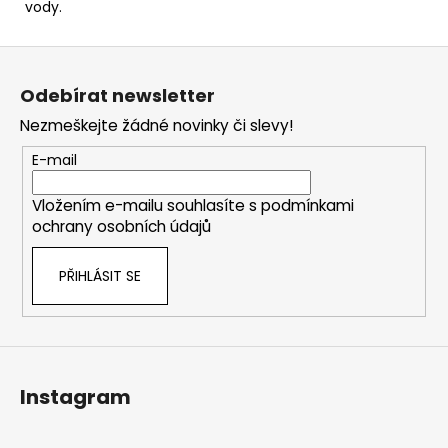
vody.
Z
á
Odebírat newsletter
p
Nezmeškejte žádné novinky či slevy!
a
t
E-mail
í
Vložením e-mailu souhlasíte s
podmínkami
ochrany osobních údajů
PŘIHLÁSIT SE
Instagram