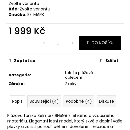
č
Zvolte variantu
u
Kód:
Zvolte variantu
j
Značka:
SELMARK
e
m
1 999 Kč
e
Měrná
DO KOŠÍKU
cena:
Zeptat se
Sdílet
Letní a plážové
Kategorie
:
oblečení
Záruka
:
2 roky
Popis
Související (4)
Podobné (4)
Diskuze
Plážová tunika Selmark BN598 z lehkého a vzdušného
materiálu. Elegantní letní model, který skvěle doplní vaše
plavky a zajistí pohodlí během dovolené i relaxace u