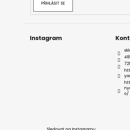
PŘIHLÁSIT SE
Instagram
Kont
sk
48
72
ht
ya
ht
ny
o/
Sledovat na Instagramu