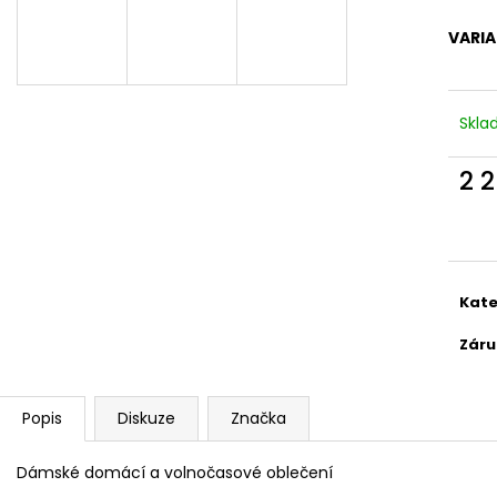
VARI
Skl
2 
Měr
cena
Kate
Záru
Popis
Diskuze
Značka
Dámské domácí a volnočasové oblečení