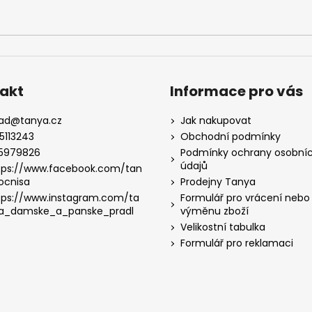
akt
Informace pro vás
lad
@
tanya.cz
Jak nakupovat
5113243
Obchodní podmínky
5979826
Podmínky ochrany osobní
údajů
tps://www.facebook.com/tan
ocnisa
Prodejny Tanya
tps://www.instagram.com/ta
Formulář pro vrácení nebo
a_damske_a_panske_pradl
výměnu zboží
Velikostní tabulka
Formulář pro reklamaci