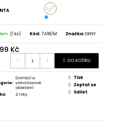
ANTA
adem
(1 ks)
Kód:
7418/M
Značka:
DKNY
299 Kč
ná
DO KOŠÍKU
:
Tisk
Domácí a
gorie
:
volnočasové
Zeptat se
oblečení
Sdílet
ka
:
2 roky