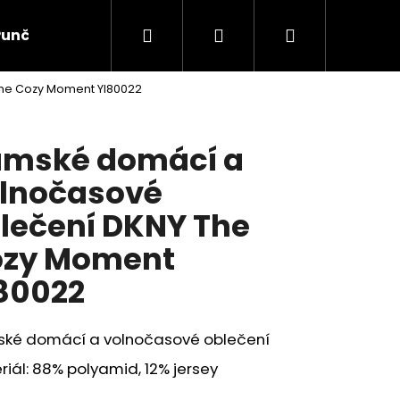
Hledat
Přihlášení
Nákupní
Punčochové zboží
Ponožky
Dětské prádlo
he Cozy Moment YI80022
košík
mské domácí a
lnočasové
lečení DKNY The
zy Moment
80022
ké domácí a volnočasové oblečení
iál: 88% polyamid, 12% jersey