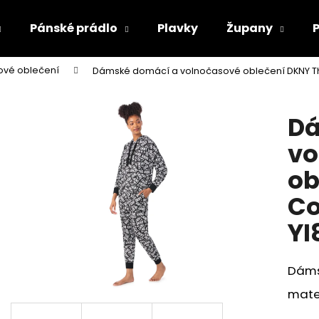
Pánské prádlo
Plavky
Župany
ové oblečení
Dámské domácí a volnočasové oblečení DKNY T
Co potřebujete najít?
Dá
HLEDAT
vo
ob
Doporučujeme
Co
YI
Dáms
mater