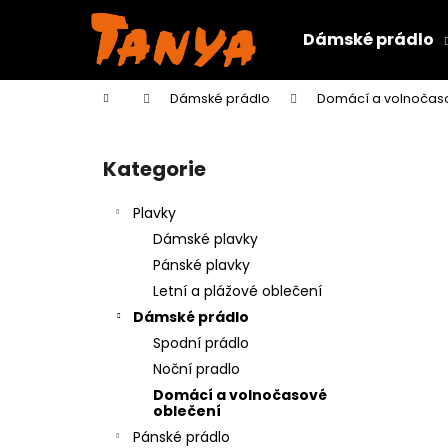
K
Přejít
na
o
Dámské prádlo
obsah
Zpět
Zpět
š
do
do
í
Domů
Dámské prádlo
Domácí a volnočas
k
obchodu
obchodu
P
o
Kategorie
Přeskočit
s
kategorie
t
Plavky
r
Dámské plavky
a
Pánské plavky
n
Letní a plážové oblečení
n
Dámské prádlo
í
Spodní prádlo
p
Noční pradlo
a
Domácí a volnočasové
n
oblečení
e
Pánské prádlo