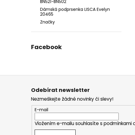
BN521-BN502
Dámská podprsenka LISCA Evelyn
20465
Značky
Facebook
Z
á
Odebírat newsletter
p
Nezmeškejte žádné novinky či slevy!
a
t
E-mail
í
Vložením e-mailu souhlasíte s
podmínkami o