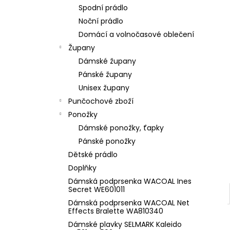
l
Spodní prádlo
Noční prádlo
Domácí a volnočasové oblečení
Župany
Dámské župany
Pánské župany
Unisex župany
Punčochové zboží
Ponožky
Dámské ponožky, ťapky
Pánské ponožky
Dětské prádlo
Doplňky
Dámská podprsenka WACOAL Ines
Secret WE601011
Dámská podprsenka WACOAL Net
Effects Bralette WA810340
Dámské plavky SELMARK Kaleido