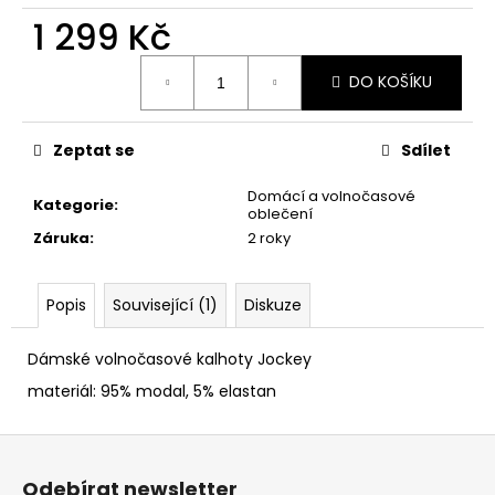
č
1 299 Kč
u
j
Měrná
e
DO KOŠÍKU
cena:
m
e
Zeptat se
Sdílet
Domácí a volnočasové
Kategorie
:
oblečení
Záruka
:
2 roky
Popis
Související (1)
Diskuze
Dámské volnočasové kalhoty Jockey
materiál: 95% modal, 5% elastan
Z
á
Odebírat newsletter