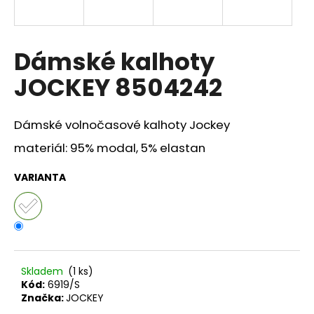
a
j
í
Dámské kalhoty
t
JOCKEY 8504242
?
Dámské volnočasové kalhoty Jockey
materiál: 95% modal, 5% elastan
HLEDAT
VARIANTA
D
o
p
o
Skladem
(1 ks)
r
Kód:
6919/S
Značka:
JOCKEY
u