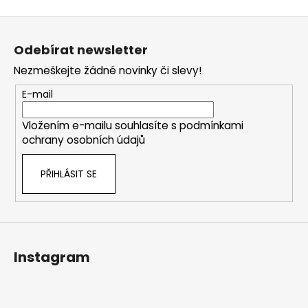
Z
á
Odebírat newsletter
p
Nezmeškejte žádné novinky či slevy!
a
t
E-mail
í
Vložením e-mailu souhlasíte s
podmínkami
ochrany osobních údajů
PŘIHLÁSIT SE
Instagram