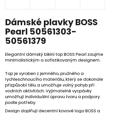
a
j
í
Dámské plavky BOSS
t
Pearl 50561303-
?
50561379
Elegantní dámský bikini top BOSS Pearl zaujme
HLEDAT
minimalistickým a sofistikovaným designem.
Top je vyroben z jemného, pružného a
rychleschnoucího materiálu, který se dokonale
D
přizpůsobí tělu a umožňuje volný pohyb při
o
vodních aktivitách. Vyjímatelné vycpávky
p
umožňují individuální úpravu tvaru a podpory
o
r
podle potřeby.
u
Design doplňují decentní kovové logo BOSS a