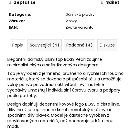
Zeptat se
Sdílet
Kategorie
:
Dámské plavky
Záruka
:
2 roky
EAN
:
Zvolte variantu
Popis
Související (4)
Podobné (4)
Diskuze
Elegantní dámský bikini top BOSS Pearl zaujme
minimalistickým a sofistikovaným designem.
Top je vyroben z jemného, pružného a rychleschnoucího
materiálu, který se dokonale přizpůsobí tělu a umožňuje
volný pohyb při vodních aktivitách. Vyjímatelné
vycpávky umožňují individuální úpravu tvaru a podpory
podle potřeby.
Design doplňují decentní kovové logo BOSS a čisté linie,
díky nimž je top snadno kombinovatelný s různými
spodními díly plavek. Model je částečně vyroben z
recyklovaných materiálů, což podporuje udržitelnou
módu.