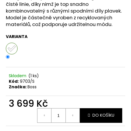
č
čisté linie, díky nimž je top snadno
u
kombinovatelný s různými spodními díly plavek.
j
Model je částečně vyroben z recyklovaných
e
materiálů, což podporuje udržitelnou módu.
m
e
VARIANTA
Skladem
(1 ks)
Kód:
9703/S
Značka:
Boss
3 699 Kč
Měrná
DO KOŠÍKU
cena: