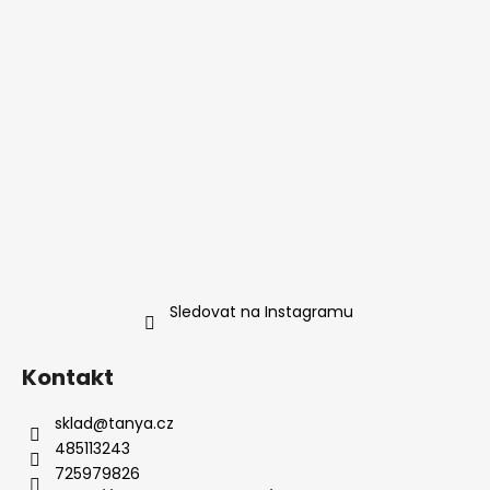
Sledovat na Instagramu
Kontakt
sklad
@
tanya.cz
485113243
725979826