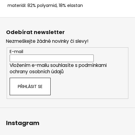
materiál: 82% polyamid, 18% elastan
Z
á
Odebírat newsletter
p
Nezmeškejte žádné novinky či slevy!
a
t
E-mail
í
Vložením e-mailu souhlasíte s
podmínkami
ochrany osobních údajů
PŘIHLÁSIT SE
Instagram