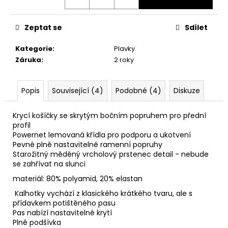
Zeptat se
Sdílet
Kategorie
:
Plavky
Záruka
:
2 roky
Popis
Související (4)
Podobné (4)
Diskuze
Krycí košíčky se skrytým bočním popruhem pro přední
profil
Powernet lemovaná křídla pro podporu a ukotvení
Pevné plně nastavitelné ramenní popruhy
Starožitný měděný vrcholový prstenec detail - nebude
se zahřívat na slunci
materiál: 80% polyamid, 20% elastan
Kalhotky vychází z klasického krátkého tvaru, ale s
přídavkem potištěného pasu
Pas nabízí nastavitelné krytí
Plně podšívka