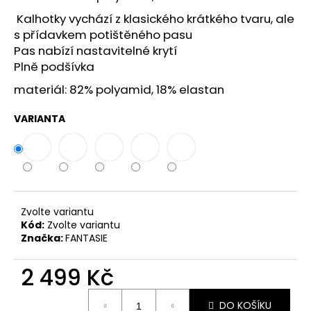
č
u
Kalhotky vychází z klasického krátkého tvaru, ale
j
s přídavkem potištěného pasu
e
Pas nabízí nastavitelné krytí
m
Plně podšívka
e
materiál: 82% polyamid, 18% elastan
VARIANTA
Zvolte variantu
Kód:
Zvolte variantu
Značka:
FANTASIE
2 499 Kč
Měrná
DO KOŠÍKU
cena: