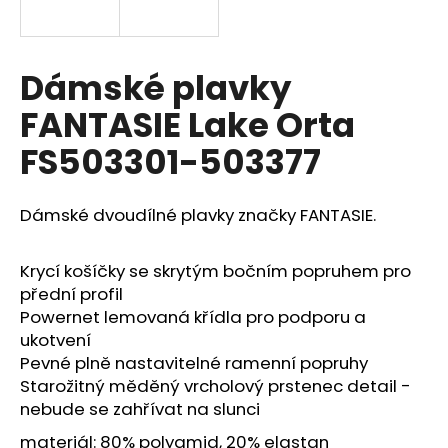
a
j
í
Dámské plavky
t
FANTASIE Lake Orta
?
FS503301-503377
Dámské dvoudílné plavky značky FANTASIE.
HLEDAT
Krycí košíčky se skrytým bočním popruhem pro
přední profil
Powernet lemovaná křídla pro podporu a
D
o
ukotvení
p
Pevné plně nastavitelné ramenní popruhy
o
Starožitný měděný vrcholový prstenec detail -
r
nebude se zahřívat na slunci
u
materiál: 80% polyamid, 20% elastan