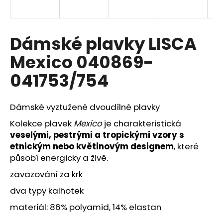
a
j
í
Dámské plavky LISCA
t
Mexico 040869-
?
041753/754
Dámské vyztužené dvoudílné plavky
HLEDAT
Kolekce plavek
Mexico
je charakteristická
veselými, pestrými a tropickými vzory s
etnickým nebo květinovým designem
, které
působí energicky a živě.
D
o
zavazování za krk
p
dva typy kalhotek
o
r
materiál: 86% polyamid, 14% elastan
u