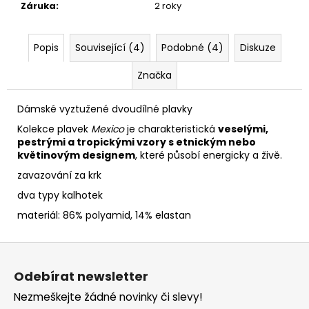
Záruka
:
2 roky
Popis
Související (4)
Podobné (4)
Diskuze
Značka
Dámské vyztužené dvoudílné plavky
Kolekce plavek
Mexico
je charakteristická
veselými,
pestrými a tropickými vzory s etnickým nebo
květinovým designem
, které působí energicky a živě.
zavazování za krk
dva typy kalhotek
materiál: 86% polyamid, 14% elastan
Z
á
Odebírat newsletter
p
Nezmeškejte žádné novinky či slevy!
a