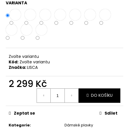
č
VARIANTA
u
j
e
m
e
Zvolte variantu
Kód:
Zvolte variantu
Značka:
LISCA
2 299 Kč
Měrná
DO KOŠÍKU
cena:
Zeptat se
Sdílet
Kategorie
:
Dámské plavky