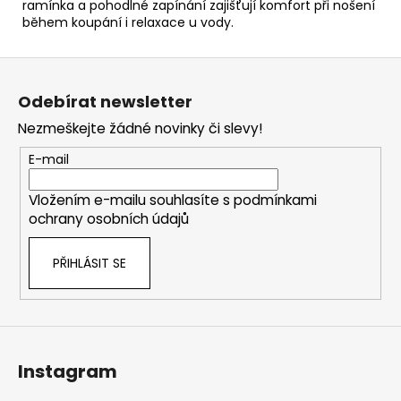
ramínka a pohodlné zapínání zajišťují komfort při nošení
během koupání i relaxace u vody.
Z
á
Odebírat newsletter
p
Nezmeškejte žádné novinky či slevy!
a
t
E-mail
í
Vložením e-mailu souhlasíte s
podmínkami
ochrany osobních údajů
PŘIHLÁSIT SE
Instagram