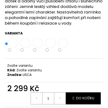
č
dotek a odolný vůči působení chloru i slunečního
u
záření. Jemně lesklý vzhled dodává modelu
j
elegantní letní charakter. Nastavitelná ramínka
e
a pohodlné zapínání zajišťují komfort při nošení
m
během koupání i relaxace u vody.
e
VARIANTA
Zvolte variantu
Kód:
Zvolte variantu
Značka:
LISCA
2 299 Kč
Měrná
DO KOŠÍKU
cena: