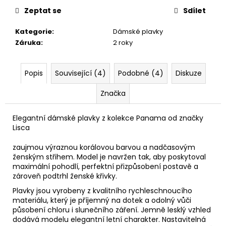
Zeptat se
Sdílet
Kategorie
:
Dámské plavky
Záruka
:
2 roky
Popis
Související (4)
Podobné (4)
Diskuze
Značka
Elegantní dámské plavky z kolekce Panama od značky
Lisca
zaujmou výraznou korálovou barvou a nadčasovým
ženským střihem. Model je navržen tak, aby poskytoval
maximální pohodlí, perfektní přizpůsobení postavě a
zároveň podtrhl ženské křivky.
Plavky jsou vyrobeny z kvalitního rychleschnoucího
materiálu, který je příjemný na dotek a odolný vůči
působení chloru i slunečního záření. Jemně lesklý vzhled
dodává modelu elegantní letní charakter. Nastavitelná