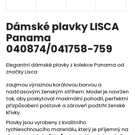
a
j
í
Dámské plavky LISCA
t
Panama
?
040874/041758-759
Elegantní dámské plavky z kolekce Panama od
HLEDAT
značky
Lisca
zaujmou výraznou korálovou barvou a
nadčasovým ženským střihem. Model je navržen
D
tak, aby poskytoval maximální pohodlí, perfektní
o
přizpůsobení postavě a zároveň podtrhl ženské
p
křivky.
o
r
Plavky jsou vyrobeny z kvalitního
u
rychleschnoucího materiálu, který je příjemný na