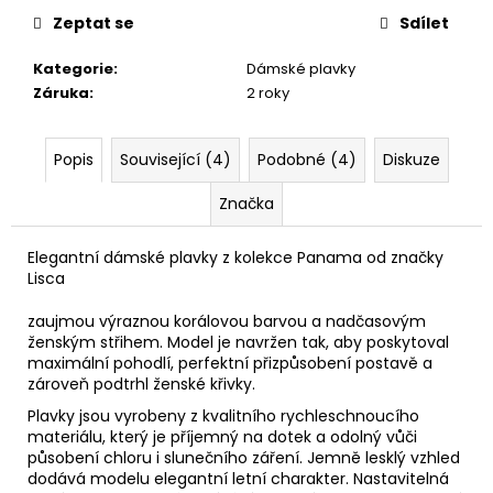
Zeptat se
Sdílet
Kategorie
:
Dámské plavky
Záruka
:
2 roky
Popis
Související (4)
Podobné (4)
Diskuze
Značka
Elegantní dámské plavky z kolekce Panama od značky
Lisca
zaujmou výraznou korálovou barvou a nadčasovým
ženským střihem. Model je navržen tak, aby poskytoval
maximální pohodlí, perfektní přizpůsobení postavě a
zároveň podtrhl ženské křivky.
Plavky jsou vyrobeny z kvalitního rychleschnoucího
materiálu, který je příjemný na dotek a odolný vůči
působení chloru i slunečního záření. Jemně lesklý vzhled
dodává modelu elegantní letní charakter. Nastavitelná