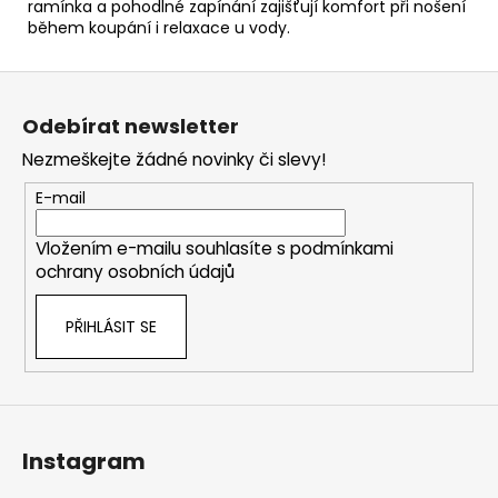
ramínka a pohodlné zapínání zajišťují komfort při nošení
během koupání i relaxace u vody.
Z
á
Odebírat newsletter
p
Nezmeškejte žádné novinky či slevy!
a
t
E-mail
í
Vložením e-mailu souhlasíte s
podmínkami
ochrany osobních údajů
PŘIHLÁSIT SE
Instagram