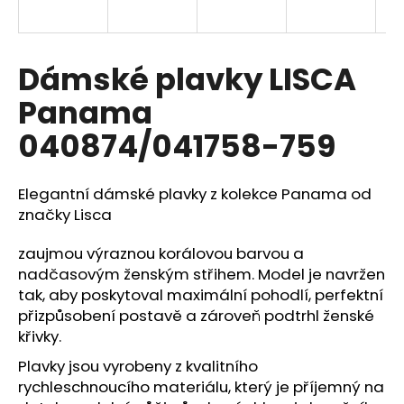
a
j
í
Dámské plavky LISCA
t
Panama
?
040874/041758-759
Elegantní dámské plavky z kolekce Panama od
HLEDAT
značky
Lisca
zaujmou výraznou korálovou barvou a
nadčasovým ženským střihem. Model je navržen
D
tak, aby poskytoval maximální pohodlí, perfektní
o
přizpůsobení postavě a zároveň podtrhl ženské
p
křivky.
o
r
Plavky jsou vyrobeny z kvalitního
u
rychleschnoucího materiálu, který je příjemný na