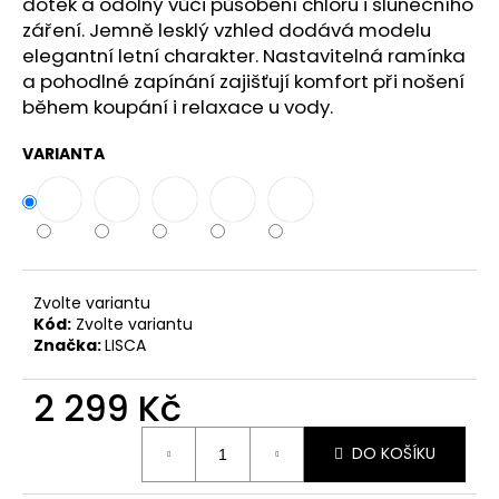
č
dotek a odolný vůči působení chloru i slunečního
u
záření. Jemně lesklý vzhled dodává modelu
j
elegantní letní charakter. Nastavitelná ramínka
e
a pohodlné zapínání zajišťují komfort při nošení
m
během koupání i relaxace u vody.
e
VARIANTA
Zvolte variantu
Kód:
Zvolte variantu
Značka:
LISCA
2 299 Kč
Měrná
DO KOŠÍKU
cena: