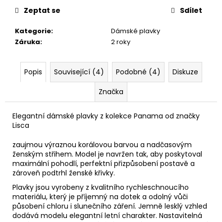
Zeptat se
Sdílet
Kategorie
:
Dámské plavky
Záruka
:
2 roky
Popis
Související (4)
Podobné (4)
Diskuze
Značka
Elegantní dámské plavky z kolekce Panama od značky
Lisca
zaujmou výraznou korálovou barvou a nadčasovým
ženským střihem. Model je navržen tak, aby poskytoval
maximální pohodlí, perfektní přizpůsobení postavě a
zároveň podtrhl ženské křivky.
Plavky jsou vyrobeny z kvalitního rychleschnoucího
materiálu, který je příjemný na dotek a odolný vůči
působení chloru i slunečního záření. Jemně lesklý vzhled
dodává modelu elegantní letní charakter. Nastavitelná