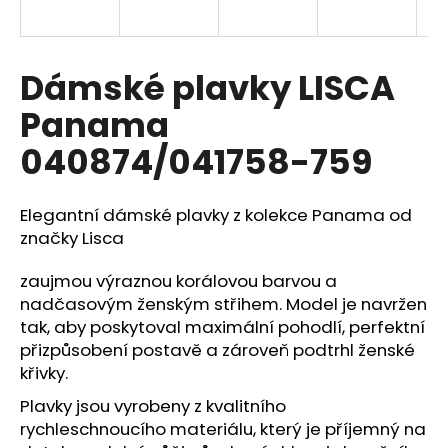
a
j
í
Dámské plavky LISCA
t
Panama
?
040874/041758-759
Elegantní dámské plavky z kolekce Panama od
HLEDAT
značky
Lisca
zaujmou výraznou korálovou barvou a
nadčasovým ženským střihem. Model je navržen
D
tak, aby poskytoval maximální pohodlí, perfektní
o
přizpůsobení postavě a zároveň podtrhl ženské
p
křivky.
o
r
Plavky jsou vyrobeny z kvalitního
u
rychleschnoucího materiálu, který je příjemný na