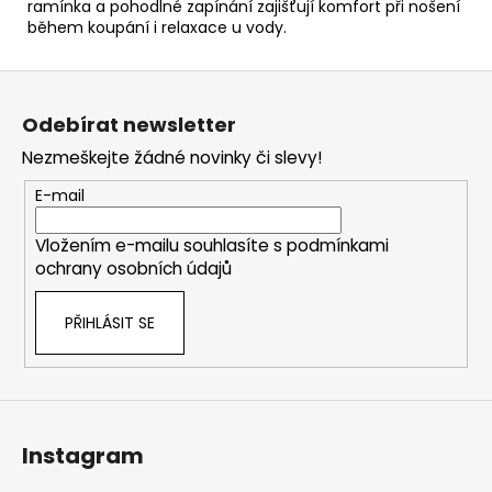
ramínka a pohodlné zapínání zajišťují komfort při nošení
během koupání i relaxace u vody.
Z
á
Odebírat newsletter
p
Nezmeškejte žádné novinky či slevy!
a
t
E-mail
í
Vložením e-mailu souhlasíte s
podmínkami
ochrany osobních údajů
PŘIHLÁSIT SE
Instagram