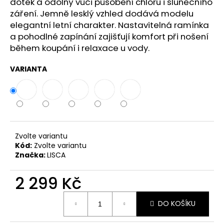
č
dotek a odolný vůči působení chloru i slunečního
u
záření. Jemně lesklý vzhled dodává modelu
j
elegantní letní charakter. Nastavitelná ramínka
e
a pohodlné zapínání zajišťují komfort při nošení
m
během koupání i relaxace u vody.
e
VARIANTA
Zvolte variantu
Kód:
Zvolte variantu
Značka:
LISCA
2 299 Kč
Měrná
DO KOŠÍKU
cena: