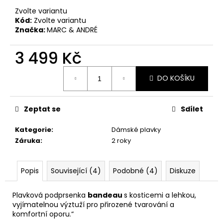
č
u
Zvolte variantu
Kód:
Zvolte variantu
j
Značka:
MARC & ANDRÉ
e
m
3 499 Kč
e
Měrná
DO KOŠÍKU
cena:
Zeptat se
Sdílet
Kategorie
:
Dámské plavky
Záruka
:
2 roky
Popis
Související (4)
Podobné (4)
Diskuze
Plavková
podprsenka
bandeau
s
kosticemi
a
lehkou,
vyjímatelnou
výztuží
pro
přirozené
tvarování
a
komfortní
oporu.“