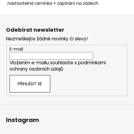
nastavitelná ramínka + zapínání na zádech
Z
á
Odebírat newsletter
p
Nezmeškejte žádné novinky či slevy!
a
t
E-mail
í
Vložením e-mailu souhlasíte s
podmínkami
ochrany osobních údajů
PŘIHLÁSIT SE
Instagram