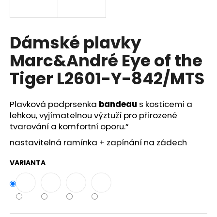
a
j
í
Dámské plavky
t
Marc&André Eye of the
?
Tiger L2601-Y-842/MTS
Plavková
podprsenka
bandeau
s
kosticemi
a
HLEDAT
lehkou,
vyjímatelnou
výztuží
pro
přirozené
tvarování
a
komfortní
oporu.“
nastavitelná ramínka + zapínání na zádech
D
VARIANTA
o
p
o
r
u