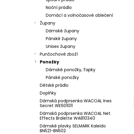
l
Noční prádlo
Domácí a volnočasové oblečení
Župany
Dámské župany
Pánské župany
Unisex župany
Punčochové zboží
Ponožky
Dámské ponožky, ťapky
Pánské ponožky
Dětské prádlo
Doplňky
Dámská podprsenka WACOAL Ines
Secret WE601011
Dámská podprsenka WACOAL Net
Effects Bralette WA810340
Dámské plavky SELMARK Kaleido
BN521-BN502