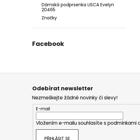
Dámská podprsenka LISCA Evelyn
20465
Značky
Facebook
Z
á
Odebírat newsletter
p
Nezmeškejte žádné novinky či slevy!
a
t
E-mail
í
Vložením e-mailu souhlasíte s
podmínkami o
PŘIHLÁSIT SE