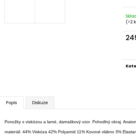
Skl
(>2 
24
Měr
cena
Kate
Popis
Diskuze
Ponožky s viskózou a lamé, damaškový vzor. Pohodlný okraj. Anatom
materiál: 44% Viskóza 42% Polyamid 11% Kovové vlákno 3% Elasta