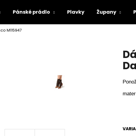
Pánské prádlo
Plavky
Župany
co M115947
Co potřebujete najít?
Dá
HLEDAT
Da
Ponož
Doporučujeme
mater
VARI