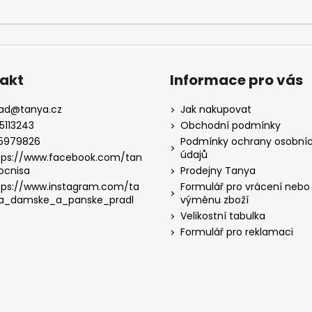
akt
Informace pro vás
lad
@
tanya.cz
Jak nakupovat
5113243
Obchodní podmínky
5979826
Podmínky ochrany osobní
údajů
tps://www.facebook.com/tan
ocnisa
Prodejny Tanya
tps://www.instagram.com/ta
Formulář pro vrácení nebo
a_damske_a_panske_pradl
výměnu zboží
Velikostní tabulka
Formulář pro reklamaci