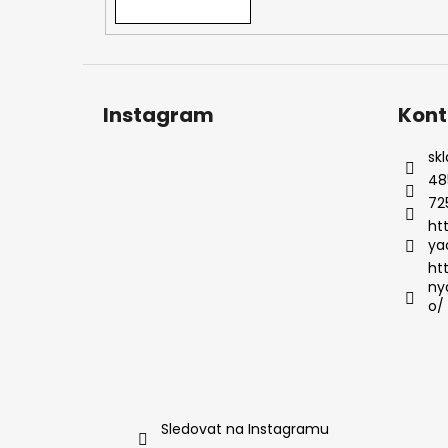
Instagram
Kont
sk
48
72
ht
ya
ht
ny
o/
Sledovat na Instagramu