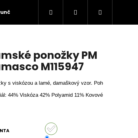
Hledat
Přihlášení
Nákupní
Punčochové zboží
Ponožky
Dětské prádlo
košík
mské ponožky PM
masco M115947
ky s viskózou a lamé, damaškový vzor. Pohodlný okraj. An
iál: 44% Viskóza 42% Polyamid 11% Kovové vlákno 3% Ela
ANTA