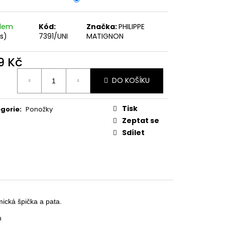
adem
Kód:
Značka:
PHILIPPE
ks)
7391/UNI
MATIGNON
9 Kč
ná
DO KOŠÍKU
:
Tisk
gorie
:
Ponožky
Zeptat se
Sdílet
ická špička a pata.
n