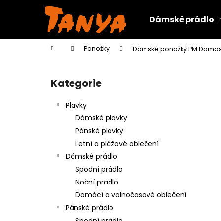
K
Přejít
na
o
Dámské prádlo
obsah
Zpět
Zpět
š
do
do
í
Domů
Ponožky
Dámské ponožky PM Damas
k
obchodu
obchodu
P
o
Kategorie
Přeskočit
s
kategorie
t
Plavky
r
Dámské plavky
a
Pánské plavky
n
Letní a plážové oblečení
n
Dámské prádlo
í
Spodní prádlo
p
Noční pradlo
a
Domácí a volnočasové oblečení
n
Pánské prádlo
e
Spodní prádlo