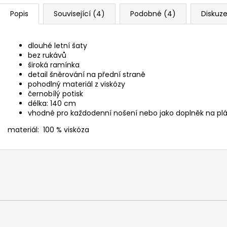
Popis
Související (4)
Podobné (4)
Diskuz
dlouhé letní šaty
bez rukávů
široká ramínka
detail šněrování na přední straně
pohodlný materiál z viskózy
černobílý potisk
délka: 140 cm
vhodné pro každodenní nošení nebo jako doplněk na pl
materiál: 100 % viskóza