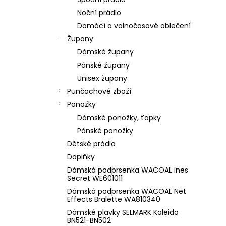
l
Noční prádlo
Domácí a volnočasové oblečení
Župany
Dámské župany
Pánské župany
Unisex župany
Punčochové zboží
Ponožky
Dámské ponožky, ťapky
Pánské ponožky
Dětské prádlo
Doplňky
Dámská podprsenka WACOAL Ines
Secret WE601011
Dámská podprsenka WACOAL Net
Effects Bralette WA810340
Dámské plavky SELMARK Kaleido
BN521-BN502