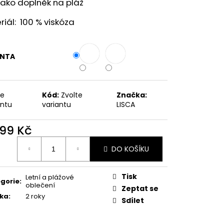
jako doplněk na pláž
iál: 100 % viskóza
ANTA
te
Kód:
Zvolte
Značka:
antu
variantu
LISCA
299 Kč
ná
DO KOŠÍKU
:
Tisk
Letní a plážové
gorie
:
oblečení
Zeptat se
ka
:
2 roky
Sdílet