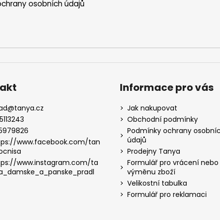
chrany osobních údajů
akt
Informace pro vás
lad
@
tanya.cz
Jak nakupovat
5113243
Obchodní podmínky
5979826
Podmínky ochrany osobní
údajů
tps://www.facebook.com/tan
ocnisa
Prodejny Tanya
tps://www.instagram.com/ta
Formulář pro vrácení nebo
a_damske_a_panske_pradl
výměnu zboží
Velikostní tabulka
Formulář pro reklamaci