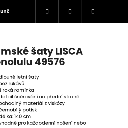
Hledat
Přihlášení
Nákupní
Punčochové zboží
Ponožky
Dětské prádlo
košík
mské šaty LISCA
nolulu 49576
dlouhé letní šaty
bez rukávů
široká ramínka
detail šněrování na přední straně
pohodlný materiál z viskózy
černobílý potisk
délka: 140 cm
vhodné pro každodenní nošení nebo