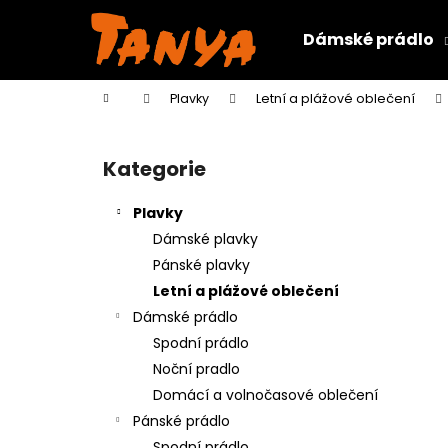
K
Přejít
na
o
Dámské prádlo
obsah
Zpět
Zpět
š
do
do
í
Domů
Plavky
Letní a plážové oblečení
k
obchodu
obchodu
P
o
Kategorie
Přeskočit
s
kategorie
t
Plavky
r
Dámské plavky
a
Pánské plavky
n
Letní a plážové oblečení
n
Dámské prádlo
í
Spodní prádlo
p
Noční pradlo
a
Domácí a volnočasové oblečení
n
Pánské prádlo
e
Spodní prádlo