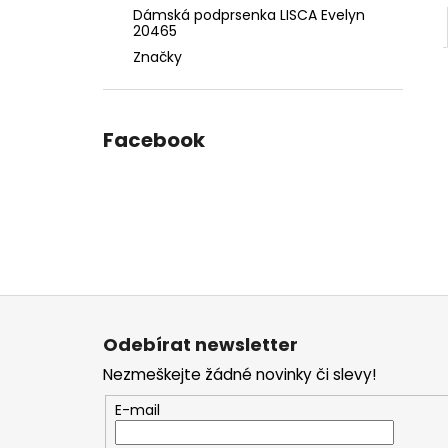
Dámská podprsenka LISCA Evelyn
20465
Značky
Facebook
Z
á
Odebírat newsletter
p
Nezmeškejte žádné novinky či slevy!
a
t
E-mail
í