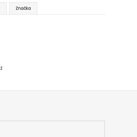
e
Značka
áž