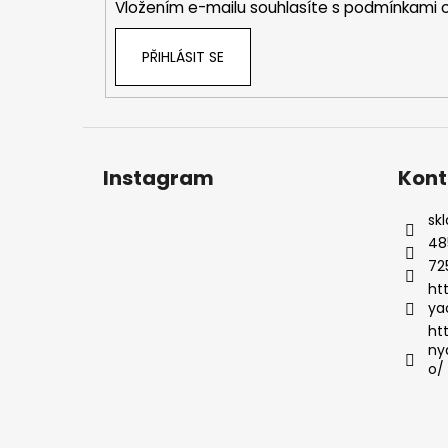
Vložením e-mailu souhlasíte s
podmínkami o
PŘIHLÁSIT SE
Instagram
Kont
sk
48
72
ht
ya
ht
ny
o/