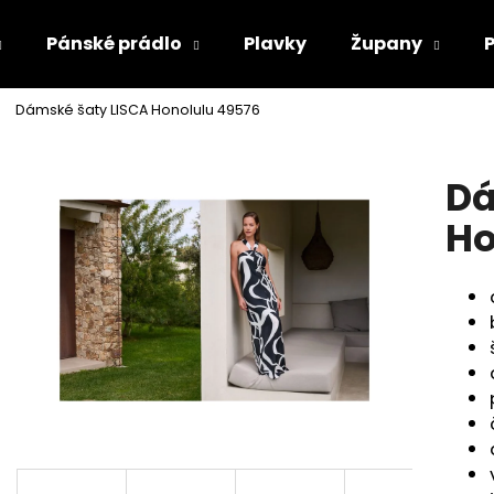
Pánské prádlo
Plavky
Župany
Dámské šaty LISCA Honolulu 49576
Co potřebujete najít?
Dá
HLEDAT
Ho
Doporučujeme