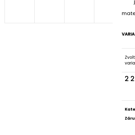
mater
VARI
Zvol
vari
2 
Měr
cena
Kate
Záru