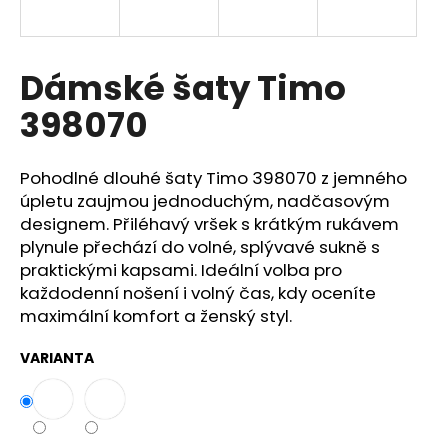
a
j
í
Dámské šaty Timo
t
398070
?
Pohodlné dlouhé šaty Timo 398070 z jemného
úpletu zaujmou jednoduchým, nadčasovým
designem. Přiléhavý vršek s krátkým rukávem
HLEDAT
plynule přechází do volné, splývavé sukně s
praktickými kapsami. Ideální volba pro
každodenní nošení i volný čas, kdy oceníte
maximální komfort a ženský styl.
D
o
VARIANTA
p
o
r
u