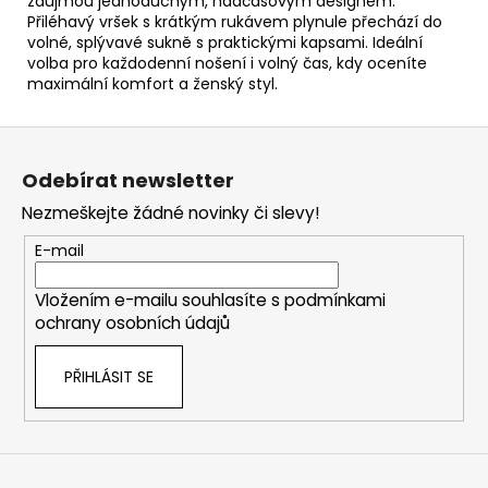
zaujmou jednoduchým, nadčasovým designem.
Přiléhavý vršek s krátkým rukávem plynule přechází do
volné, splývavé sukně s praktickými kapsami. Ideální
volba pro každodenní nošení i volný čas, kdy oceníte
maximální komfort a ženský styl.
Z
á
Odebírat newsletter
p
Nezmeškejte žádné novinky či slevy!
a
t
E-mail
í
Vložením e-mailu souhlasíte s
podmínkami
ochrany osobních údajů
PŘIHLÁSIT SE