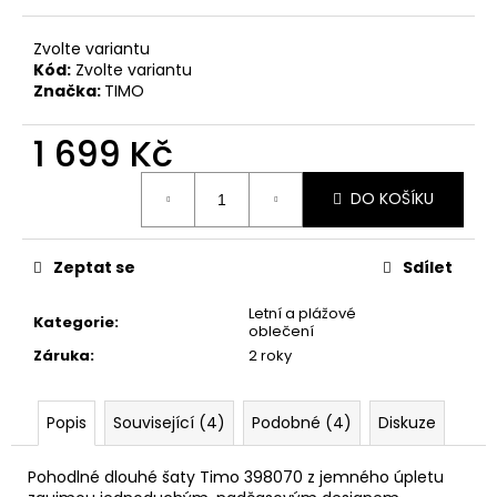
č
u
j
Zvolte variantu
Kód:
Zvolte variantu
e
Značka:
TIMO
m
e
1 699 Kč
Měrná
DO KOŠÍKU
cena:
Zeptat se
Sdílet
Letní a plážové
Kategorie
:
oblečení
Záruka
:
2 roky
Popis
Související (4)
Podobné (4)
Diskuze
Pohodlné dlouhé šaty Timo 398070 z jemného úpletu