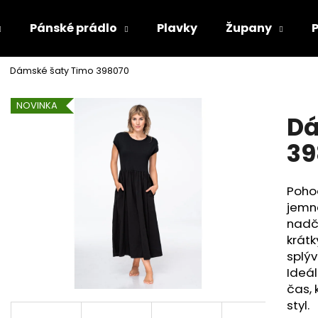
Pánské prádlo
Plavky
Župany
Dámské šaty Timo 398070
Co potřebujete najít?
NOVINKA
Dá
HLEDAT
39
Poho
Doporučujeme
jemn
nadč
krátk
splýv
Ideál
čas, 
styl.