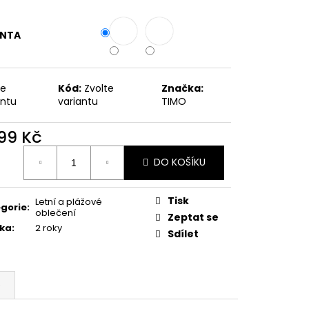
ANTA
te
Kód:
Zvolte
Značka:
antu
variantu
TIMO
699 Kč
ná
DO KOŠÍKU
:
Tisk
Letní a plážové
gorie
:
oblečení
Zeptat se
ka
:
2 roky
Sdílet
e