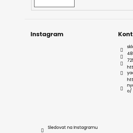
Instagram
Kont
sk
48
72
ht
ya
ht
ny
o/
Sledovat na Instagramu