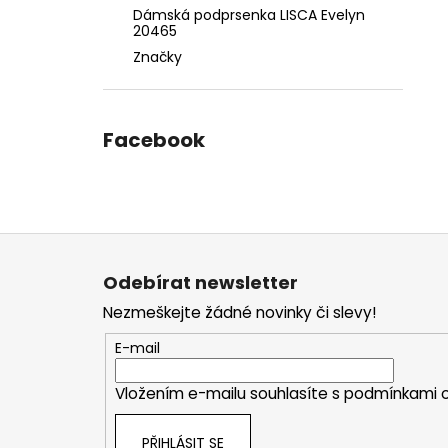
Dámská podprsenka LISCA Evelyn
20465
Značky
Facebook
Z
á
Odebírat newsletter
p
Nezmeškejte žádné novinky či slevy!
a
t
E-mail
í
Vložením e-mailu souhlasíte s
podmínkami o
PŘIHLÁSIT SE