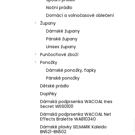
l
Noční prádlo
Domácí a volnočasové oblečení
Župany
Dámské župany
Pánské župany
Unisex župany
Punčochové zboží
Ponožky
Dámské ponožky, ťapky
Pánské ponožky
Dětské prádlo
Doplňky
Dámská podprsenka WACOAL Ines
Secret WE601011
Dámská podprsenka WACOAL Net
Effects Bralette WA810340
Dámské plavky SELMARK Kaleido
BN521-BN502