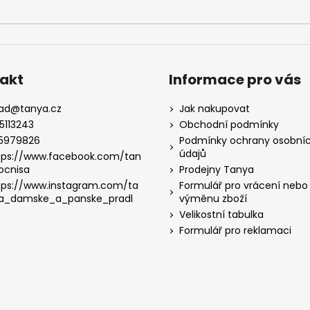
akt
Informace pro vás
lad
@
tanya.cz
Jak nakupovat
5113243
Obchodní podmínky
5979826
Podmínky ochrany osobní
údajů
tps://www.facebook.com/tan
ocnisa
Prodejny Tanya
tps://www.instagram.com/ta
Formulář pro vrácení nebo
a_damske_a_panske_pradl
výměnu zboží
Velikostní tabulka
Formulář pro reklamaci