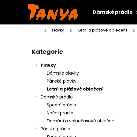
K
Přejít
na
o
Dámské prádlo
obsah
Zpět
Zpět
š
do
do
í
Domů
Plavky
Letní a plážové oblečení
k
obchodu
obchodu
P
o
Kategorie
Přeskočit
s
kategorie
t
Plavky
r
Dámské plavky
a
Pánské plavky
n
Letní a plážové oblečení
n
Dámské prádlo
í
Spodní prádlo
p
Noční pradlo
a
Domácí a volnočasové oblečení
n
Pánské prádlo
e
Spodní prádlo