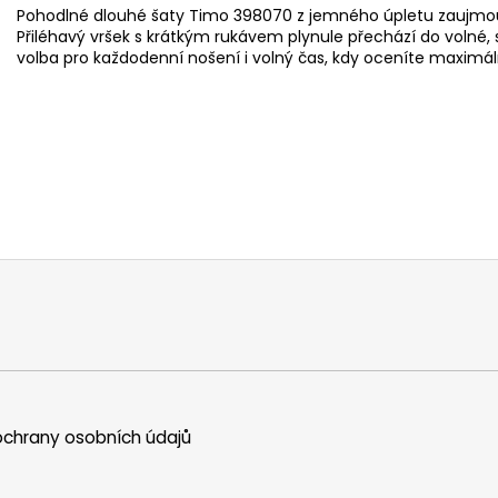
Pohodlné dlouhé šaty Timo 398070 z jemného úpletu zauj
Přiléhavý vršek s krátkým rukávem plynule přechází do volné, 
volba pro každodenní nošení i volný čas, kdy oceníte maximáln
chrany osobních údajů