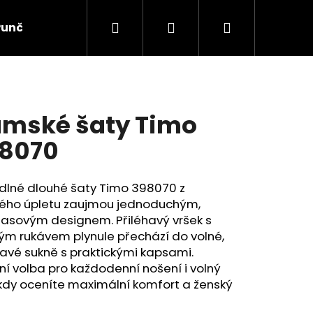
Hledat
Přihlášení
Nákupní
Punčochové zboží
Ponožky
Dětské prádlo
košík
mské šaty Timo
8070
dlné dlouhé šaty Timo 398070 z
ého úpletu zaujmou jednoduchým,
asovým designem. Přiléhavý vršek s
ým rukávem plynule přechází do volné,
avé sukně s praktickými kapsami.
ní volba pro každodenní nošení i volný
kdy oceníte maximální komfort a ženský