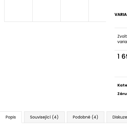
VARI
Zvol
vari
1 
Měr
cena
Kate
Záru
Popis
Související (4)
Podobné (4)
Diskuz