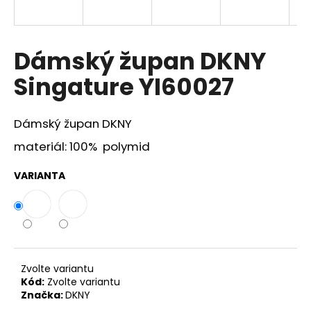
a
j
í
Dámský župan DKNY
t
Singature YI60027
?
Dámský župan DKNY
materiál: 100% polymid
HLEDAT
VARIANTA
D
o
p
o
Zvolte variantu
r
Kód:
Zvolte variantu
Značka:
DKNY
u