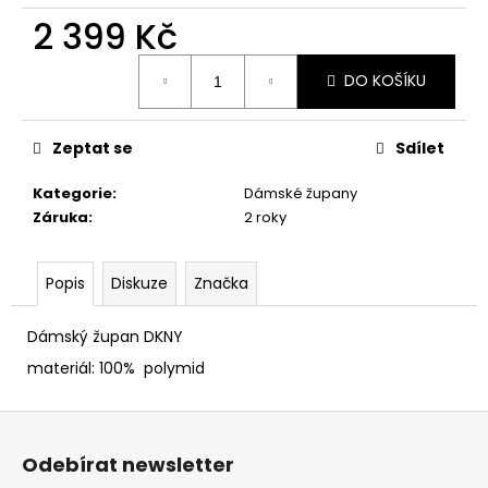
č
2 399 Kč
u
j
Měrná
e
DO KOŠÍKU
cena:
m
e
Zeptat se
Sdílet
Kategorie
:
Dámské župany
Záruka
:
2 roky
Popis
Diskuze
Značka
Dámský župan DKNY
materiál: 100% polymid
Z
á
Odebírat newsletter
p