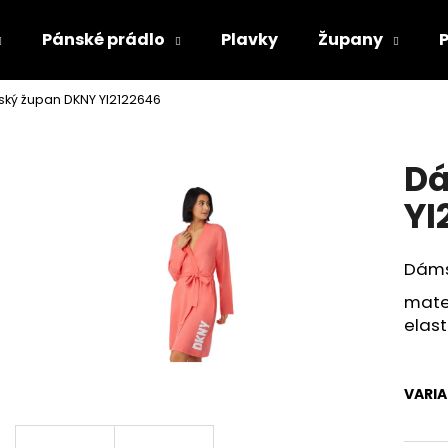
Pánské prádlo
Plavky
Župany
ký župan DKNY YI2122646
Co potřebujete najít?
Dá
HLEDAT
YI
Dáms
Doporučujeme
mater
elas
VARI