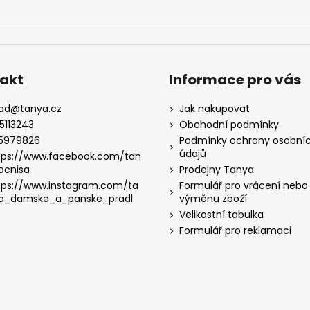
akt
Informace pro vás
lad
@
tanya.cz
Jak nakupovat
5113243
Obchodní podmínky
5979826
Podmínky ochrany osobní
údajů
tps://www.facebook.com/tan
ocnisa
Prodejny Tanya
tps://www.instagram.com/ta
Formulář pro vrácení nebo
a_damske_a_panske_pradl
výměnu zboží
Velikostní tabulka
Formulář pro reklamaci