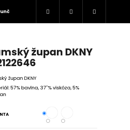
Hledat
Přihlášení
Nákupní
Punčochové zboží
Ponožky
Dětské prádlo
košík
mský župan DKNY
2122646
ký župan DKNY
iál: 57% bavlna, 37ˇ% viskóza, 5%
tan
ANTA