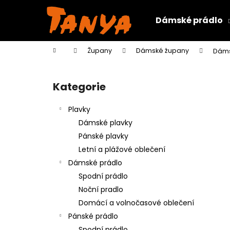
K
Přejít
na
o
Dámské prádlo
obsah
Zpět
Zpět
š
do
do
í
Domů
Župany
Dámské župany
Dáms
k
obchodu
obchodu
P
o
Kategorie
Přeskočit
s
kategorie
t
Plavky
r
Dámské plavky
a
Pánské plavky
n
Letní a plážové oblečení
n
Dámské prádlo
í
Spodní prádlo
p
Noční pradlo
a
Domácí a volnočasové oblečení
n
Pánské prádlo
e
Spodní prádlo