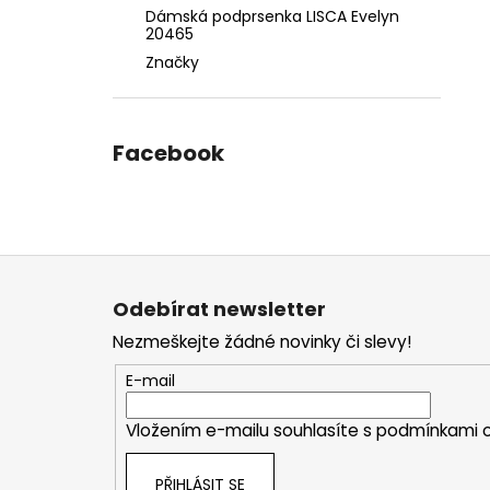
Dámská podprsenka LISCA Evelyn
20465
Značky
Facebook
Z
á
Odebírat newsletter
p
Nezmeškejte žádné novinky či slevy!
a
t
E-mail
í
Vložením e-mailu souhlasíte s
podmínkami o
PŘIHLÁSIT SE