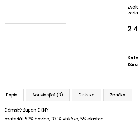
Zvol
vari
2 
Měr
cena
Kate
Záru
Popis
Související (3)
Diskuze
Značka
Dámský župan DKNY
materiál: 57% bavlna, 37ˇ% viskóza, 5% elastan