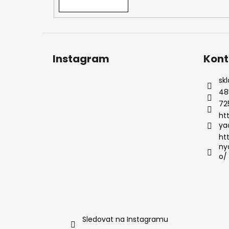
Instagram
Kont
sk
48
72
ht
ya
ht
ny
o/
Sledovat na Instagramu