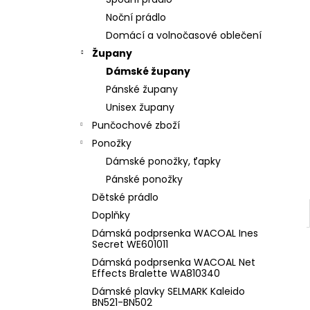
l
Noční prádlo
Domácí a volnočasové oblečení
Župany
Dámské župany
Pánské župany
Unisex župany
Punčochové zboží
Ponožky
Dámské ponožky, ťapky
Pánské ponožky
Dětské prádlo
Doplňky
Dámská podprsenka WACOAL Ines
Secret WE601011
Dámská podprsenka WACOAL Net
Effects Bralette WA810340
Dámské plavky SELMARK Kaleido
BN521-BN502