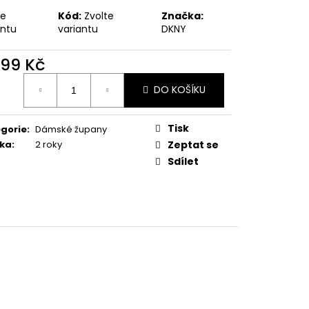
te
Kód:
Zvolte
Značka:
antu
variantu
DKNY
499 Kč
ná
DO KOŠÍKU
:
Tisk
gorie
:
Dámské župany
ka
:
2 roky
Zeptat se
Sdílet