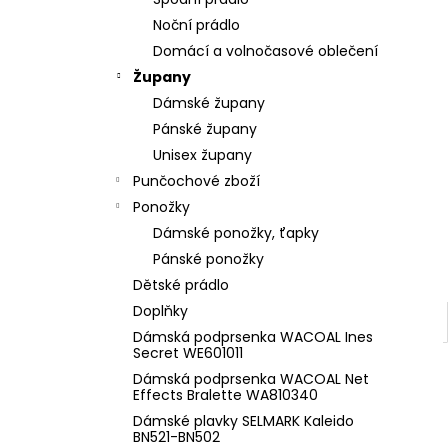
l
Noční prádlo
Domácí a volnočasové oblečení
Župany
Dámské župany
Pánské župany
Unisex župany
Punčochové zboží
Ponožky
Dámské ponožky, ťapky
Pánské ponožky
Dětské prádlo
Doplňky
Dámská podprsenka WACOAL Ines
Secret WE601011
Dámská podprsenka WACOAL Net
Effects Bralette WA810340
Dámské plavky SELMARK Kaleido
BN521-BN502