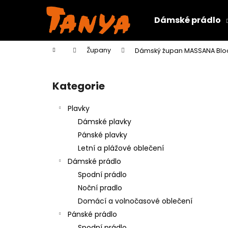
K
Přejít
na
o
Dámské prádlo
obsah
Zpět
Zpět
š
do
do
í
Domů
Župany
Dámský župan MASSANA Blo
k
obchodu
obchodu
P
o
Kategorie
Přeskočit
s
kategorie
t
Plavky
r
Dámské plavky
a
Pánské plavky
n
Letní a plážové oblečení
n
Dámské prádlo
í
Spodní prádlo
p
Noční pradlo
a
Domácí a volnočasové oblečení
n
Pánské prádlo
e
Spodní prádlo