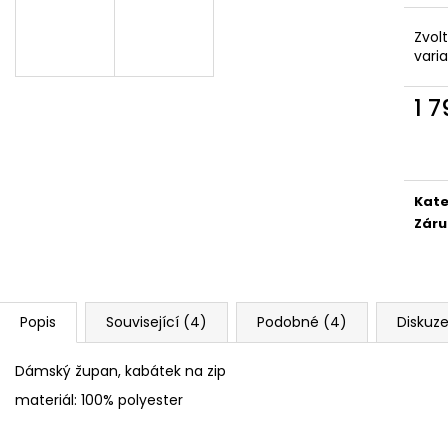
Zvol
vari
1 
Měr
cena
Kate
Záru
Popis
Související (4)
Podobné (4)
Diskuz
Dámský župan, kabátek na zip
materiál: 100% polyester