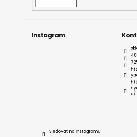
Instagram
Kont
sk
48
72
ht
ya
ht
ny
o/
Sledovat na Instagramu