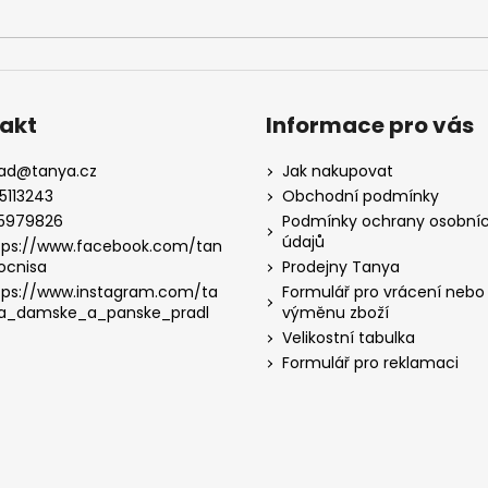
akt
Informace pro vás
lad
@
tanya.cz
Jak nakupovat
5113243
Obchodní podmínky
5979826
Podmínky ochrany osobní
údajů
tps://www.facebook.com/tan
ocnisa
Prodejny Tanya
tps://www.instagram.com/ta
Formulář pro vrácení nebo
a_damske_a_panske_pradl
výměnu zboží
Velikostní tabulka
Formulář pro reklamaci