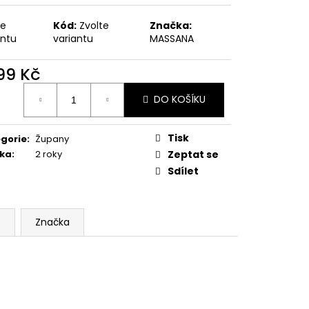
te
Kód:
Zvolte
Značka:
antu
variantu
MASSANA
799 Kč
ná
DO KOŠÍKU
:
Tisk
gorie
:
Župany
ka
:
2 roky
Zeptat se
Sdílet
e
Značka