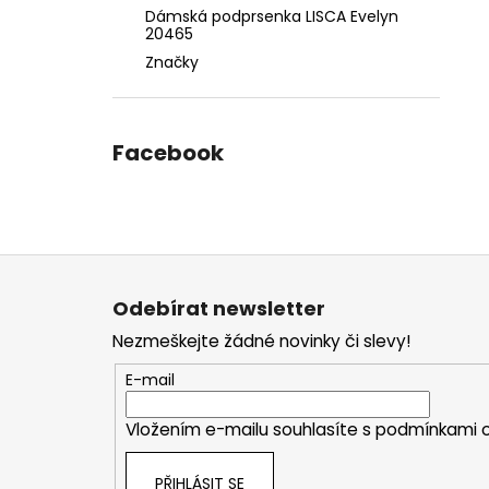
Dámská podprsenka LISCA Evelyn
20465
Značky
Facebook
Z
á
Odebírat newsletter
p
Nezmeškejte žádné novinky či slevy!
a
t
E-mail
í
Vložením e-mailu souhlasíte s
podmínkami o
PŘIHLÁSIT SE