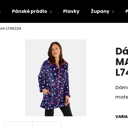
Pánské prádlo
Plavky
Župany
om L746224
Co potřebujete najít?
Dá
HLEDAT
M
L7
Doporučujeme
Dáms
mater
VARI