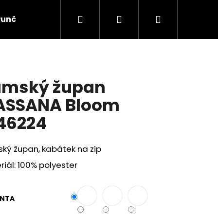
Hledat
Přihlášení
Nákupní
Punčochové zboží
Ponožky
Dětské prádlo
košík
mský župan
ASSANA Bloom
46224
ký župan, kabátek na zip
iál: 100% polyester
ANTA