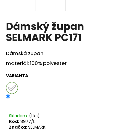
a
j
í
Dámský župan
t
SELMARK PC171
?
Dámská župan
materiál: 100% polyester
HLEDAT
VARIANTA
D
o
p
o
Skladem
(1 ks)
r
Kód:
8977/L
Značka:
SELMARK
u