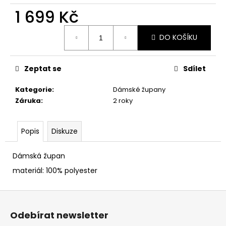
č
1 699 Kč
u
j
Měrná
e
DO KOŠÍKU
cena:
m
e
Zeptat se
Sdílet
Kategorie
:
Dámské župany
Záruka
:
2 roky
Popis
Diskuze
Dámská župan
materiál: 100% polyester
Z
á
Odebírat newsletter
p