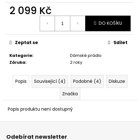
č
2 099 Kč
u
j
Měrná
e
DO KOŠÍKU
cena:
m
e
Zeptat se
Sdílet
Kategorie
:
Dámské prádlo
Záruka
:
2 roky
Popis
Související (4)
Podobné (4)
Diskuze
Značka
Popis produktu není dostupný
Z
á
Odebírat newsletter