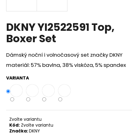
a
j
í
DKNY YI2522591 Top,
t
Boxer Set
?
Dámský noční i volnočasový set značky DKNY
materiál: 57% bavlna, 38% viskóza, 5% spandex
HLEDAT
VARIANTA
D
o
p
o
Zvolte variantu
r
Kód:
Zvolte variantu
Značka:
DKNY
u