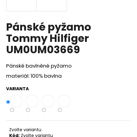
a
j
í
Pánské pyžamo
t
Tommy Hilfiger
?
UM0UM03669
Pánské bavlněné pyžamo
HLEDAT
materiál: 100% bavlna
VARIANTA
D
o
p
o
r
Zvolte variantu
u
Kód:
Zvolte variantu