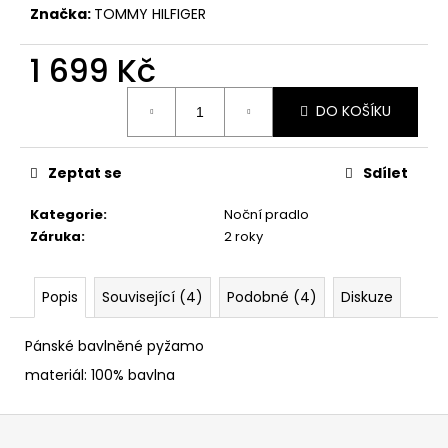
č
Značka:
TOMMY HILFIGER
u
j
1 699 Kč
e
m
Měrná
e
DO KOŠÍKU
cena:
Zeptat se
Sdílet
Kategorie
:
Noční pradlo
Záruka
:
2 roky
Popis
Související (4)
Podobné (4)
Diskuze
Pánské bavlněné pyžamo
materiál: 100% bavlna
Z