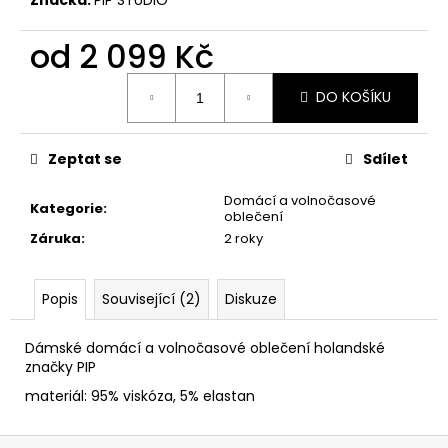
č
u
j
od
2 099 Kč
e
Měrná
m
DO KOŠÍKU
cena:
e
Zeptat se
Sdílet
Domácí a volnočasové
Kategorie
:
oblečení
Záruka
:
2 roky
Popis
Související (2)
Diskuze
Dámské domácí a volnočasové oblečení holandské
značky PIP
materiál: 95% viskóza, 5% elastan
Z