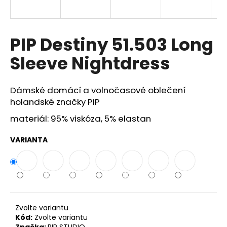
a
j
í
PIP Destiny 51.503 Long
t
Sleeve Nightdress
?
Dámské domácí a volnočasové oblečení
holandské značky PIP
materiál: 95% viskóza, 5% elastan
HLEDAT
VARIANTA
D
o
p
o
r
Zvolte variantu
u
Kód:
Zvolte variantu
Značka:
PIP STUDIO