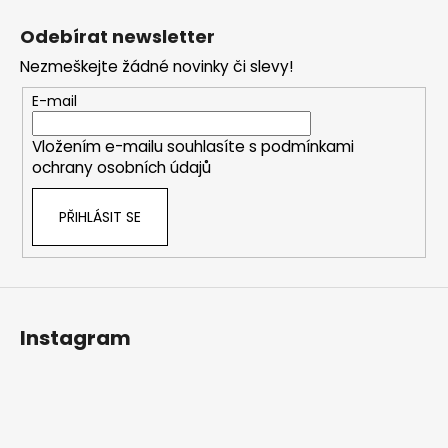
á
Odebírat newsletter
p
Nezmeškejte žádné novinky či slevy!
a
t
E-mail
í
Vložením e-mailu souhlasíte s
podmínkami
ochrany osobních údajů
PŘIHLÁSIT SE
Instagram