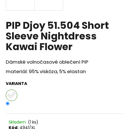
a
j
í
PIP Djoy 51.504 Short
t
Sleeve Nightdress
?
Kawai Flower
Dámské volnočasové oblečení PIP
HLEDAT
materiál: 95% viskóza, 5% elastan
VARIANTA
D
o
p
o
r
Skladem
(1 ks)
u
Kód:
4941/XL