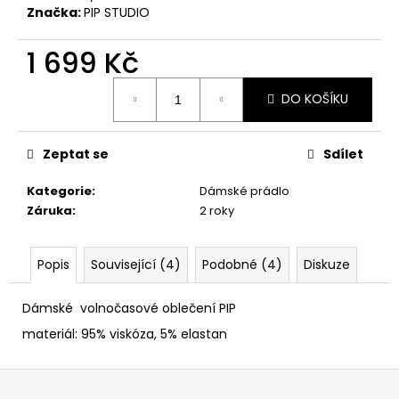
č
Značka:
PIP STUDIO
u
j
1 699 Kč
e
m
Měrná
e
DO KOŠÍKU
cena:
Zeptat se
Sdílet
Kategorie
:
Dámské prádlo
Záruka
:
2 roky
Popis
Související (4)
Podobné (4)
Diskuze
Dámské volnočasové oblečení PIP
materiál: 95% viskóza, 5% elastan
Z