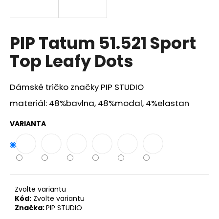
a
j
í
PIP Tatum 51.521 Sport
t
Top Leafy Dots
?
Dámské tričko značky PIP STUDIO
materiál: 48%bavlna, 48%modal, 4%elastan
HLEDAT
VARIANTA
D
o
p
o
Zvolte variantu
r
Kód:
Zvolte variantu
Značka:
PIP STUDIO
u