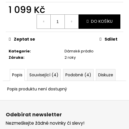
č
1 099 Kč
u
j
Měrná
e
DO KOŠÍKU
cena:
m
e
Zeptat se
Sdílet
Kategorie
:
Dámské prádlo
Záruka
:
2 roky
Popis
Související (4)
Podobné (4)
Diskuze
Popis produktu není dostupný
Z
á
Odebírat newsletter
p
Nezmeškejte žádné novinky či slevy!
a