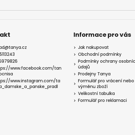
akt
Informace pro vás
lad
@
tanya.cz
Jak nakupovat
5113243
Obchodní podmínky
5979826
Podmínky ochrany osobní
údajů
tps://www.facebook.com/tan
ocnisa
Prodejny Tanya
tps://www.instagram.com/ta
Formulář pro vrácení nebo
a_damske_a_panske_pradl
výměnu zboží
Velikostní tabulka
Formulář pro reklamaci