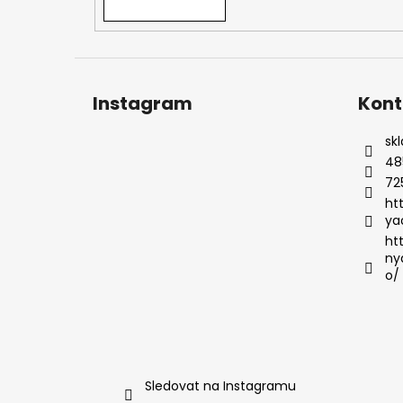
Instagram
Kont
sk
48
72
ht
ya
ht
ny
o/
Sledovat na Instagramu