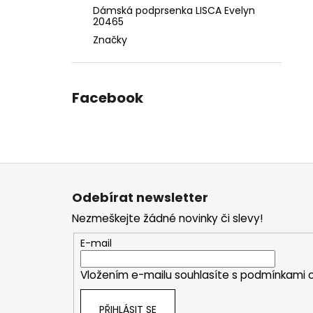
Dámská podprsenka LISCA Evelyn
20465
Značky
Facebook
Z
á
Odebírat newsletter
p
Nezmeškejte žádné novinky či slevy!
a
t
E-mail
í
Vložením e-mailu souhlasíte s
podmínkami o
PŘIHLÁSIT SE