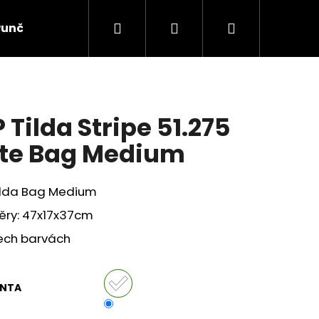
Hledat
Přihlášení
Nákupní
Punčochové zboží
Ponožky
Dětské prádlo
košík
P Tilda Stripe 51.275
te Bag Medium
Tilda Bag Medium
ěry: 47x17x37cm
řech barvách
ANTA