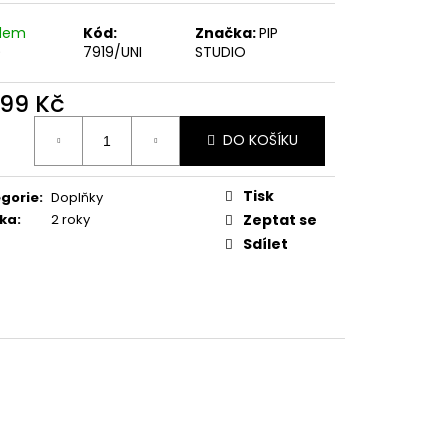
adem
Kód:
Značka:
PIP
)
7919/UNI
STUDIO
099 Kč
ná
DO KOŠÍKU
:
Tisk
gorie
:
Doplňky
ka
:
2 roky
Zeptat se
Sdílet