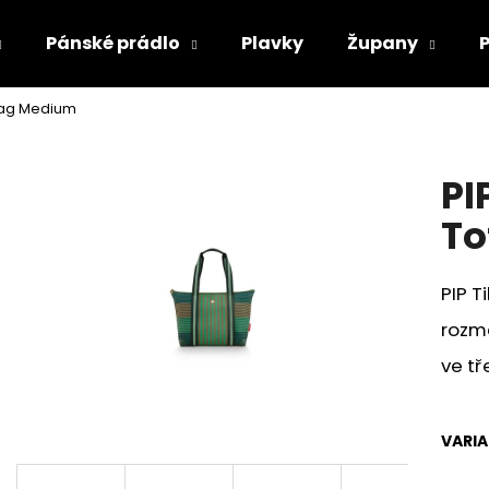
Pánské prádlo
Plavky
Župany
 Bag Medium
Co potřebujete najít?
PI
HLEDAT
To
PIP 
Doporučujeme
rozm
ve t
VARI