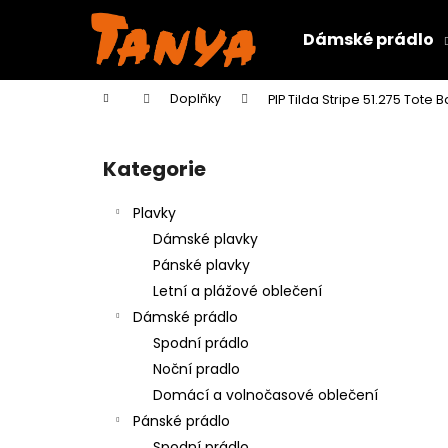
K
Přejít
na
o
Dámské prádlo
obsah
Zpět
Zpět
š
do
do
í
Domů
Doplňky
PIP Tilda Stripe 51.275 Tote
k
obchodu
obchodu
P
o
Kategorie
Přeskočit
s
kategorie
t
Plavky
r
Dámské plavky
a
Pánské plavky
n
Letní a plážové oblečení
n
Dámské prádlo
í
Spodní prádlo
p
Noční pradlo
a
Domácí a volnočasové oblečení
n
Pánské prádlo
e
Spodní prádlo