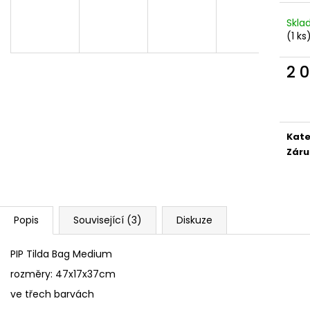
Skl
(1 ks
2 
Měr
cena
Kate
Záru
Popis
Související (3)
Diskuze
PIP Tilda Bag Medium
rozměry: 47x17x37cm
ve třech barvách