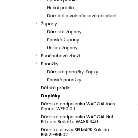
l
Noční prádlo
Domácí a volnočasové oblečení
Župany
Dámské župany
Pánské župany
Unisex župany
Punčochové zboží
Ponožky
Dámské ponožky, ťapky
Pánské ponožky
Dětské prádlo
Doplňky
Dámská podprsenka WACOAL Ines
Secret WE601011
Dámská podprsenka WACOAL Net
Effects Bralette WA810340
Dámské plavky SELMARK Kaleido
BN521-BN502