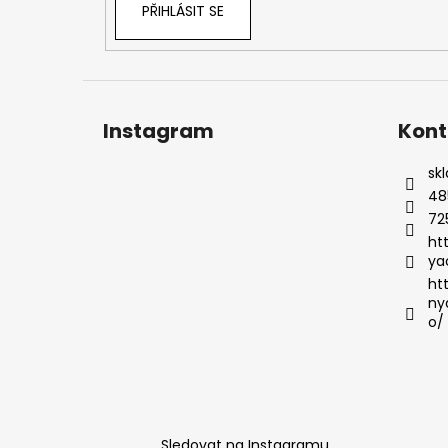
PŘIHLÁSIT SE
Instagram
Kont
sk
48
72
ht
ya
ht
ny
o/
Sledovat na Instagramu