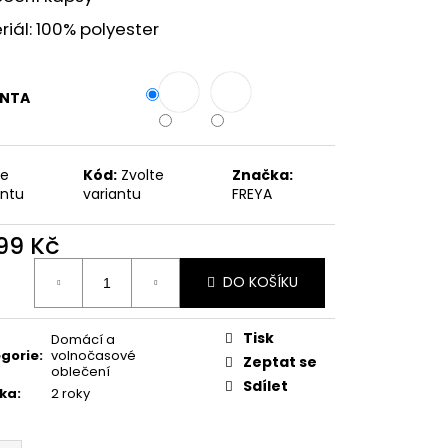
iál: 100% polyester
ANTA
te
Kód:
Zvolte
Značka:
antu
variantu
FREYA
099 Kč
ná
DO KOŠÍKU
:
Tisk
Domácí a
gorie
:
volnočasové
Zeptat se
oblečení
Sdílet
ka
:
2 roky