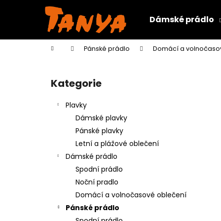
K
Přejít
na
o
Dámské prádlo
obsah
Zpět
Zpět
š
do
do
í
Domů
Pánské prádlo
Domácí a volnočaso
k
obchodu
obchodu
P
o
Kategorie
Přeskočit
s
kategorie
t
Plavky
r
Dámské plavky
a
Pánské plavky
n
Letní a plážové oblečení
n
Dámské prádlo
í
Spodní prádlo
p
Noční pradlo
a
Domácí a volnočasové oblečení
n
Pánské prádlo
e
Spodní prádlo