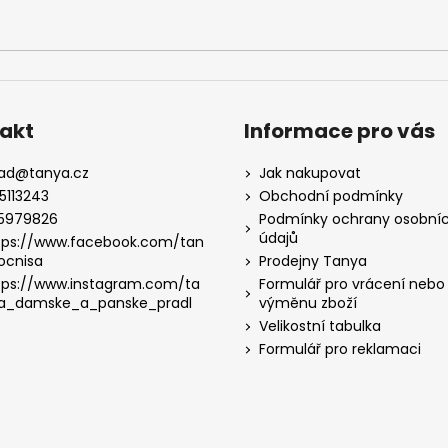
akt
Informace pro vás
lad
@
tanya.cz
Jak nakupovat
5113243
Obchodní podmínky
5979826
Podmínky ochrany osobní
údajů
tps://www.facebook.com/tan
ocnisa
Prodejny Tanya
tps://www.instagram.com/ta
Formulář pro vrácení nebo
a_damske_a_panske_pradl
výměnu zboží
Velikostní tabulka
Formulář pro reklamaci