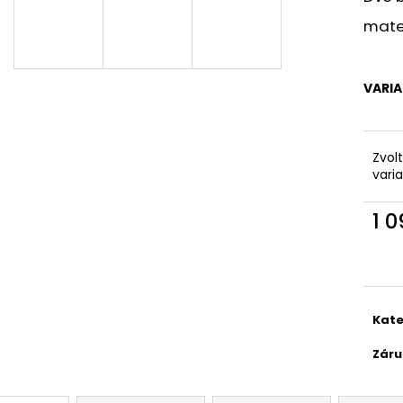
mater
VARI
Zvol
vari
1 
Měr
cena
Kate
Záru