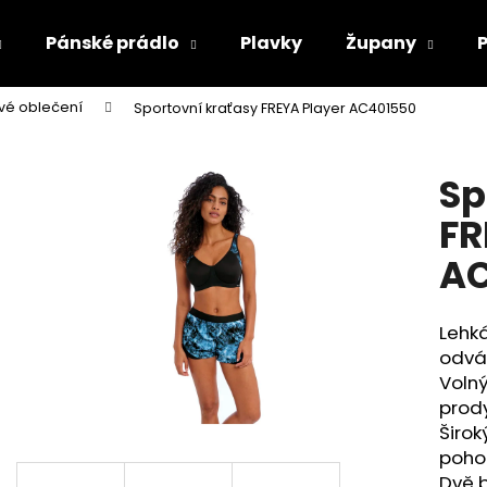
Pánské prádlo
Plavky
Župany
vé oblečení
Sportovní kraťasy FREYA Player AC401550
Co potřebujete najít?
Sp
HLEDAT
FR
A
Doporučujeme
Lehká
odvád
Volný
prod
Širok
poho
Dvě 