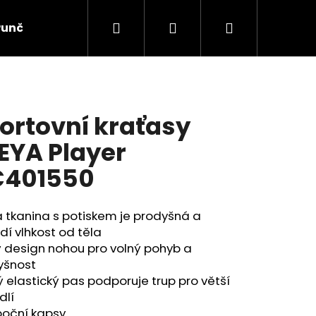
Hledat
Přihlášení
Nákupní
Punčochové zboží
Ponožky
Dětské prádlo
košík
ortovní kraťasy
EYA Player
C401550
 tkanina s potiskem je prodyšná a
í vlhkost od těla
 design nohou pro volný pohyb a
yšnost
ý elastický pas podporuje trup pro větší
dlí
boční kapsy