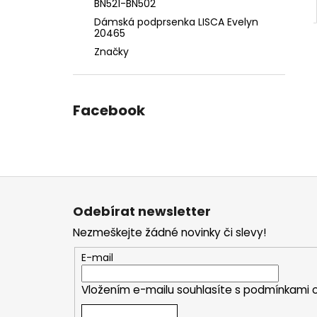
BN521-BN502
Dámská podprsenka LISCA Evelyn
20465
Značky
Facebook
Z
á
Odebírat newsletter
p
Nezmeškejte žádné novinky či slevy!
a
t
E-mail
í
Vložením e-mailu souhlasíte s
podmínkami o