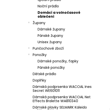
l
Noční prádlo
Domácí a volnočasové
oblečení
Župany
Dámské župany
Pánské župany
Unisex župany
Punčochové zboží
Ponožky
Dámské ponožky, ťapky
Pánské ponožky
Dětské prádlo
Doplňky
Dámská podprsenka WACOAL Ines
Secret WE601011
Dámská podprsenka WACOAL Net
Effects Bralette WA810340
Dámské plavky SELMARK Kaleido