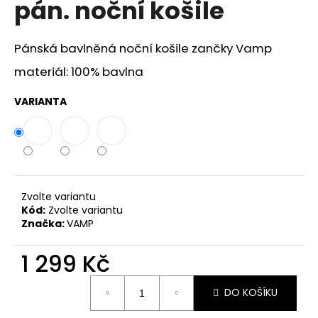
pán. noční košile
a
j
Pánská bavlněná noční košile zančky Vamp
í
t
materiál: 100% bavlna
?
VARIANTA
HLEDAT
Zvolte variantu
Kód:
Zvolte variantu
Značka:
VAMP
D
o
1 299 Kč
p
o
Měrná
r
DO KOŠÍKU
cena:
u