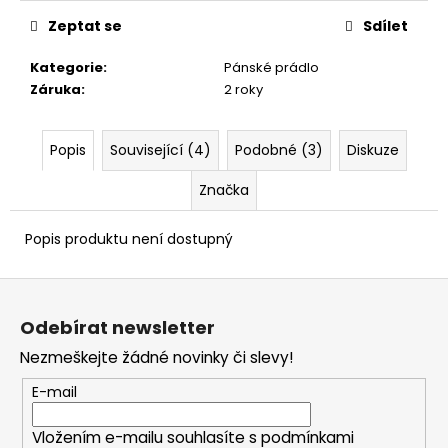
č
u
Zeptat se
Sdílet
j
e
Kategorie
:
Pánské prádlo
m
Záruka
:
2 roky
e
Popis
Související (4)
Podobné (3)
Diskuze
Značka
Popis produktu není dostupný
Z
á
Odebírat newsletter
p
Nezmeškejte žádné novinky či slevy!
a
t
E-mail
í
Vložením e-mailu souhlasíte s
podmínkami