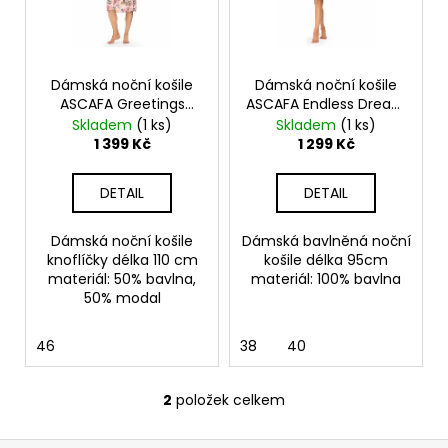
s
d
a
p
u
j
r
k
í
o
Dámská noční košile
Dámská noční košile
t
t
ASCAFA Greetings
ASCAFA Endless Dream
d
ů
?
From Lily A2513105
A2512108
Skladem
(1 ks)
Skladem
(1 ks)
u
1 399 Kč
1 299 Kč
k
t
DETAIL
DETAIL
ů
HLEDAT
Dámská noční košile
Dámská bavlněná noční
knoflíčky délka 110 cm
košile délka 95cm
materiál: 50% bavlna,
materiál: 100% bavlna
50% modal
D
o
46
38
40
p
o
2
položek celkem
r
O
u
v