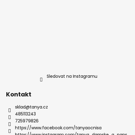
Sledovat na Instagramu
Kontakt
sklad
@
tanya.cz
485113243
725979826
https://www.facebook.com/tanyaocnisa
https://www.instagram.com/tanya_damske_a_pans