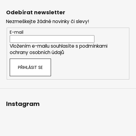
Z
č
l
u
á
á
Odebírat newsletter
j
d
p
e
a
Nezmeškejte žádné novinky či slevy!
a
m
c
t
E-mail
e
í
í
p
Vložením e-mailu souhlasíte s
podmínkami
r
ochrany osobních údajů
v
k
PŘIHLÁSIT SE
y
v
ý
p
i
s
Instagram
u