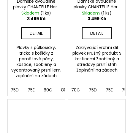
Dámské dvoudílné
Dámské dvoudílné
plavky CHANTELLE Hera
plavky CHANTELLE Hera
C16WN5
C16WM0-C16WA0
Skladem
(1 ks)
Skladem
(1 ks)
3 499 Kč
3 499 Kč
DETAIL
DETAIL
Plavky s půlkošíčky,
Zakrývající vrchní díl
tričko s košíčky z
plavek Pružný produkt S
paměťové pěny,
kosticemi Zaoblený a
kostice, zaoblený a
středový prsní střih
vycentrovaný prsní lem,
Zapínání na zádech
zapínání na zádech
75D
75E
80C
80D
70G
80F
75D
85C
75E
75G