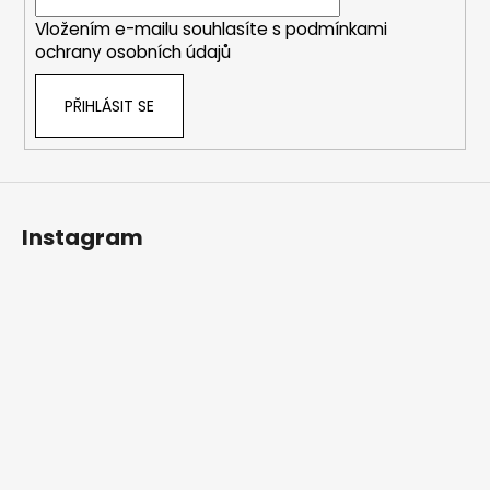
í
k
Vložením e-mailu souhlasíte s
podmínkami
y
ochrany osobních údajů
v
ý
PŘIHLÁSIT SE
p
i
s
u
Instagram