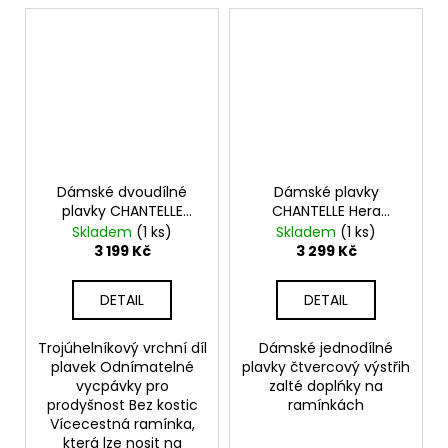
Dámské dvoudílné
Dámské plavky
plavky CHANTELLE
CHANTELLE Hera
Sauvage C17UQF-
C16WR0
Skladem
(1 ks)
Skladem
(1 ks)
C17UA5
3 199 Kč
3 299 Kč
DETAIL
DETAIL
Trojúhelníkový vrchní díl
Dámské jednodílné
plavek Odnímatelné
plavky čtvercový výstřih
vycpávky pro
zalté doplńky na
prodyšnost Bez kostic
ramínkách
Vícecestná ramínka,
která lze nosit na