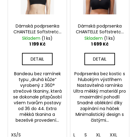
s
d
a
p
u
j
r
k
í
o
Dámská podprsenka
Dámská podprsenka
t
t
CHANTELLE Softstretch
CHANTELLE Softstretch
d
ů
?
C16A30
C26BQB
Skladem
(1 ks)
Skladem
(1 ks)
u
1 199 Kč
1 699 Kč
k
t
DETAIL
DETAIL
ů
HLEDAT
Bandeau bez ramínek
Podprsenka bez kostic s
typu „druhá kůže“
hlubokým výstřihem
vyrobený z 360°
Nastavitelná ramínka
strečové tkaniny, která
Ultra měkký materiál pro
D
se dokonale přizpůsobí
maximální pohodlí
všem tvarům postavy
Snadné oblékání díky
o
od 36 do 44. Extra
zapínání na háček
p
měkká tkanina a
Minimalistický design s
o
bezešvé provedení...
čistými...
r
u
XS/S
L
S
XL
XXL