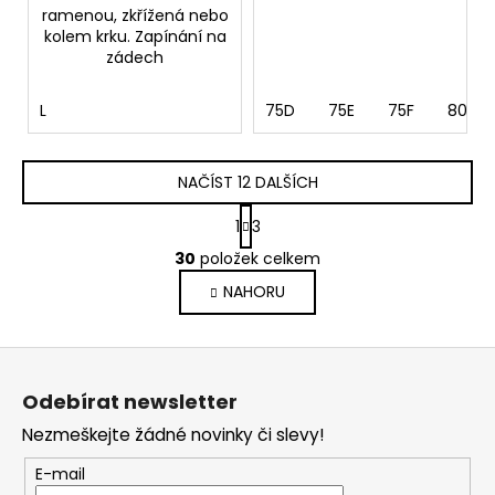
ramenou, zkřížená nebo
kolem krku. Zapínání na
zádech
L
75D
75E
75F
80C
NAČÍST 12 DALŠÍCH
S
1
3
t
O
r
30
položek celkem
v
á
NAHORU
l
n
k
á
o
d
Z
v
a
á
á
c
Odebírat newsletter
n
p
í
í
Nezmeškejte žádné novinky či slevy!
p
a
r
t
E-mail
v