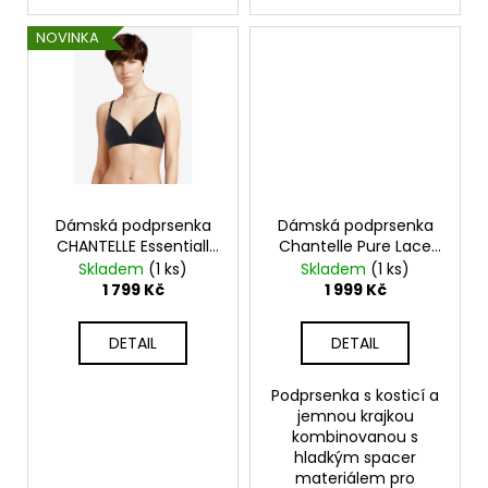
č
u
NOVINKA
j
e
m
e
Dámská podprsenka
Dámská podprsenka
CHANTELLE Essentiall
Chantelle Pure Lace
C15G80
C18IN3 Covering
Skladem
(1 ks)
Skladem
(1 ks)
Spacer Bra
1 799 Kč
1 999 Kč
DETAIL
DETAIL
Podprsenka s kosticí a
jemnou krajkou
kombinovanou s
hladkým spacer
materiálem pro