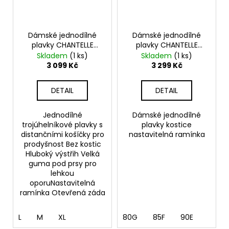
Dámské jednodílné
Dámské jednodílné
plavky CHANTELLE
plavky CHANTELLE
Sauvage C17UUF
Sauvage C17UR0
Skladem
(1 ks)
Skladem
(1 ks)
3 099 Kč
3 299 Kč
DETAIL
DETAIL
Jednodílné
Dámské jednodílné
trojúhelníkové plavky s
plavky kostice
distančními košíčky pro
nastavitelná ramínka
prodyšnost Bez kostic
Hluboký výstřih Velká
guma pod prsy pro
lehkou
oporuNastavitelná
ramínka Otevřená záda
L
M
XL
80G
85F
90E