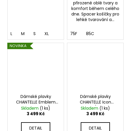
přirozené oblé tvary a
komfort během celého
dne. Spacer košíčky pro
lehké tvarování a...
L
M
S
XL
75F
85C
NOVINKA
Dámské plavky
Dámské plavky
CHANTELLE Emblem
CHANTELLE Icon
C17T10-C17T30/80
C16VNP/C16VA0
Skladem
(1 ks)
Skladem
(1 ks)
3 499 Kč
3 499 Kč
DETAIL
DETAIL