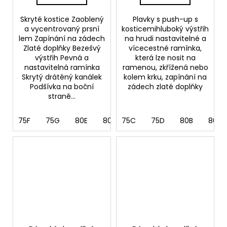
Skryté kostice Zaoblený
Plavky s push-up s
a vycentrovaný prsní
kosticemihluboký výstřih
lem Zapínání na zádech
na hrudi nastavitelné a
Zlaté doplňky Bezešvý
vícecestné ramínka,
výstřih Pevná a
která lze nosit na
nastavitelná ramínka
ramenou, zkřížená nebo
Skrytý drátěný kanálek
kolem krku, zapínání na
Podšívka na boční
zádech zlaté doplňky
straně...
75F
75G
80E
80F
75C
80G
75D
85D
80B
85E
80C
85