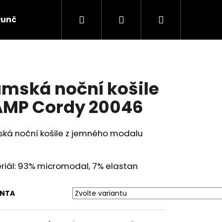
Hledat
Přihlášení
Nákupní
Punčochové zboží
Ponožky
Dětské prádlo
košík
mská noční košile
MP Cordy 20046
ká noční košile z jemného modalu
riál: 93% micromodal, 7% elastan
ANTA