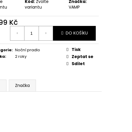
te
Kód:
Zvolte
Značka:
antu
variantu
VAMP
599 Kč
ná
DO KOŠÍKU
:
Tisk
gorie
:
Noční pradlo
ka
:
2 roky
Zeptat se
Sdílet
e
Značka