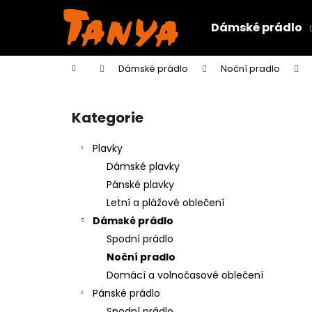
K
Přejít
na
o
Dámské prádlo
obsah
Zpět
Zpět
š
do
do
í
Domů
Dámské prádlo
Noční pradlo
k
obchodu
obchodu
P
o
Kategorie
Přeskočit
s
kategorie
t
Plavky
r
Dámské plavky
a
Pánské plavky
n
Letní a plážové oblečení
n
Dámské prádlo
í
Spodní prádlo
p
Noční pradlo
a
Domácí a volnočasové oblečení
n
Pánské prádlo
e
Spodní prádlo