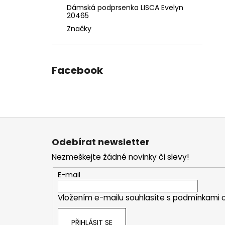
Dámská podprsenka LISCA Evelyn
20465
Značky
Facebook
Z
á
Odebírat newsletter
p
Nezmeškejte žádné novinky či slevy!
a
t
E-mail
í
Vložením e-mailu souhlasíte s
podmínkami o
PŘIHLÁSIT SE