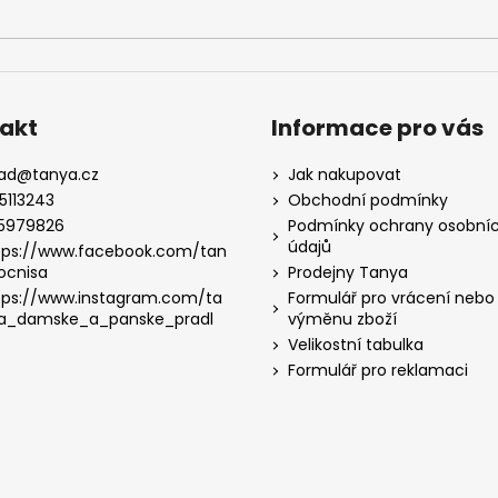
akt
Informace pro vás
lad
@
tanya.cz
Jak nakupovat
5113243
Obchodní podmínky
5979826
Podmínky ochrany osobní
údajů
tps://www.facebook.com/tan
ocnisa
Prodejny Tanya
tps://www.instagram.com/ta
Formulář pro vrácení nebo
a_damske_a_panske_pradl
výměnu zboží
Velikostní tabulka
Formulář pro reklamaci