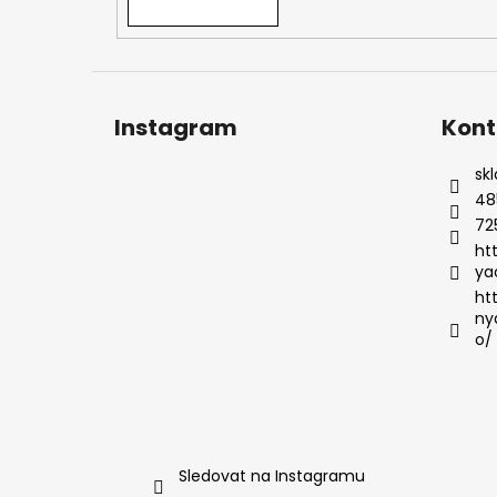
Instagram
Kont
sk
48
72
ht
ya
ht
ny
o/
Sledovat na Instagramu