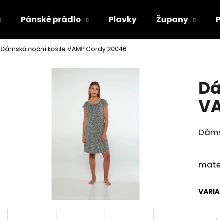
Pánské prádlo
Plavky
Župany
Dámská noční košile VAMP Cordy 20046
Co potřebujete najít?
Dá
HLEDAT
VA
Dáms
Doporučujeme
mate
VARI