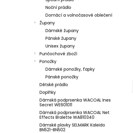
l
Noční prádlo
Domácí a volnočasové oblečení
Župany
Dámské župany
Pánské župany
Unisex župany
Punčochové zboží
Ponožky
Dámské ponožky, ťapky
Pánské ponožky
Dětské prádlo
Doplňky
Dámská podprsenka WACOAL Ines
Secret WE601011
Dámská podprsenka WACOAL Net
Effects Bralette WA810340
Dámské plavky SELMARK Kaleido
BN521-BN502