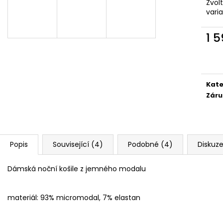
Zvol
vari
1 
Měr
cena
Kate
Záru
Popis
Související (4)
Podobné (4)
Diskuz
Dámská noční košile z jemného modalu
materiál: 93% micromodal, 7% elastan