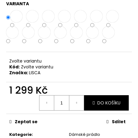
č
VARIANTA
u
j
e
m
e
Zvolte variantu
Kód:
Zvolte variantu
Značka:
LISCA
1 299 Kč
Měrná
DO KOŠÍKU
cena:
Zeptat se
Sdílet
Kategorie
:
Dámské prádlo