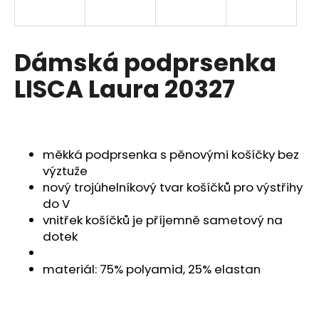
a
j
í
Dámská podprsenka
t
LISCA Laura 20327
?
měkká podprsenka s pěnovými košíčky bez
HLEDAT
výztuže
nový trojúhelníkový tvar košíčků pro výstřihy
do V
vnitřek košíčků je příjemně sametový na
D
dotek
o
p
materiál: 75% polyamid, 25% elastan
o
r
u