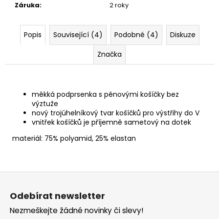
Záruka
:
2 roky
Popis
Související (4)
Podobné (4)
Diskuze
Značka
měkká podprsenka s pěnovými košíčky bez
výztuže
nový trojúhelníkový tvar košíčků pro výstřihy do V
vnitřek košíčků je příjemně sametový na dotek
materiál: 75% polyamid, 25% elastan
Z
á
Odebírat newsletter
p
Nezmeškejte žádné novinky či slevy!
a