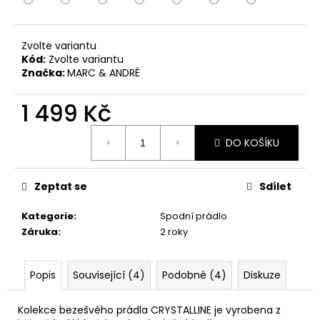
č
u
j
Zvolte variantu
e
Kód:
Zvolte variantu
m
Značka:
MARC & ANDRÉ
e
1 499 Kč
Měrná
DO KOŠÍKU
cena:
Zeptat se
Sdílet
Kategorie
:
Spodní prádlo
Záruka
:
2 roky
Popis
Související (4)
Podobné (4)
Diskuze
Kolekce bezešvého prádla CRYSTALLINE je vyrobena z