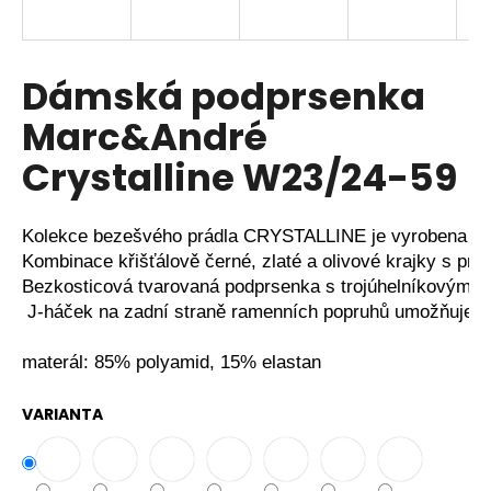
a
j
í
Dámská podprsenka
t
Marc&André
?
Crystalline W23/24-59
Kolekce bezešvého prádla CRYSTALLINE je vyrobena z kr
HLEDAT
Kombinace křišťálově černé, zlaté a olivové krajky s pr
Bezkosticová tvarovaná podprsenka s trojúhelníkovými 
 J-háček na zadní straně ramenních popruhů umožňuje p
D
materál: 85% polyamid, 15% elastan
o
p
VARIANTA
o
r
u