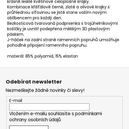
krásně lesklé květinové celoplošné krajky.
Kombinace křišťálově černé, zlaté a olivové krajky s
průhlednou síťovinou se jistě stane vaším novým
oblíbencem pro každý den.
Bezkosticová tvarovaná podprsenka s trojúhelníkovými
košíčky je uvnitř podepřena měkkým 3D plastovým
páskem.
J-háček na zadní straně ramenních popruhů umožňuje
pohodlné připojení ramenního popruhu.
materál: 85% polyamid, 15% elastan
Z
á
Odebírat newsletter
p
Nezmeškejte žádné novinky či slevy!
a
t
E-mail
í
Vložením e-mailu souhlasíte s
podmínkami
ochrany osobních údajů