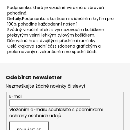
Podprsenka, která je vizuálně výrazná a zároveň
pohodlná.
Detaily:Podprsenka s kosticemi s ideálním krytím pro
100% pohodlné každodenní nošení.
Svůdný vizuální efekt s vymezovacím košíčkem
překrytým velmi lehkým tylovým košíčkem.
Důmyslná hra s dvojitými předními ramínky.
Celá krajková zadní část zdobená grafickým a
prolamovaným zakončením ve spodní části.
Z
á
Odebírat newsletter
p
Nezmeškejte žádné novinky či slevy!
a
t
E-mail
í
Vložením e-mailu souhlasíte s
podmínkami
ochrany osobních údajů