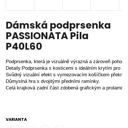
a
j
í
Dámská podprsenka
t
PASSIONATA Pila
?
P40L60
Podprsenka, která je vizuálně výrazná a zároveň pohodln
HLEDAT
Detaily:Podprsenka s kosticemi s ideálním krytím pro 1
Svůdný vizuální efekt s vymezovacím košíčkem překryt
Důmyslná hra s dvojitými předními ramínky.
Celá krajková zadní část zdobená grafickým a prolamov
D
o
p
o
r
VARIANTA
u