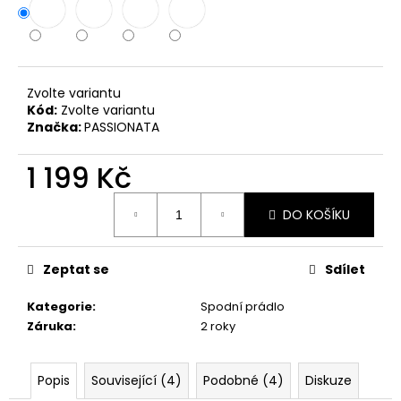
č
u
j
e
m
Zvolte variantu
e
Kód:
Zvolte variantu
Značka:
PASSIONATA
1 199 Kč
Měrná
DO KOŠÍKU
cena:
Zeptat se
Sdílet
Kategorie
:
Spodní prádlo
Záruka
:
2 roky
Popis
Související (4)
Podobné (4)
Diskuze