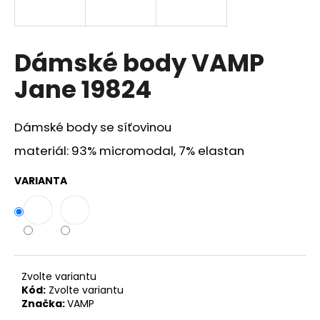
a
j
í
Dámské body VAMP
t
Jane 19824
?
Dámské body se síťovinou
materiál: 93% micromodal, 7% elastan
HLEDAT
VARIANTA
D
o
p
o
Zvolte variantu
r
Kód:
Zvolte variantu
Značka:
VAMP
u