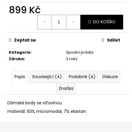
č
899 Kč
u
j
Měrná
e
DO KOŠÍKU
cena:
m
e
Zeptat se
Sdílet
Kategorie
:
Spodní prádlo
Záruka
:
2 roky
Popis
Související (4)
Podobné (4)
Diskuze
Značka
Dámské body se síťovinou
materiál: 93% micromodal, 7% elastan
Z