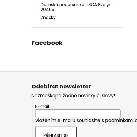
Dámská podprsenka LISCA Evelyn
20465
Značky
Facebook
Z
á
Odebírat newsletter
p
Nezmeškejte žádné novinky či slevy!
a
t
E-mail
í
Vložením e-mailu souhlasíte s
podmínkami o
PŘIHLÁSIT SE