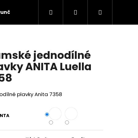
Hledat
Přihlášení
Nákupní
Punčochové zboží
Ponožky
Dětské prádlo
košík
mské jednodílné
avky ANITA Luella
58
dílné plavky Anita 7358
ANTA