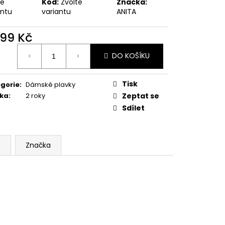
te
Kód:
Zvolte
Značka:
antu
variantu
ANITA
399 Kč
ná
DO KOŠÍKU
:
Tisk
gorie
:
Dámské plavky
ka
:
2 roky
Zeptat se
Sdílet
e
Značka