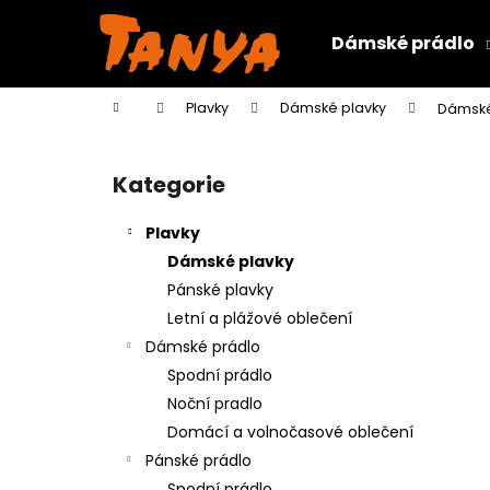
K
Přejít
na
o
Dámské prádlo
obsah
Zpět
Zpět
š
do
do
í
Domů
Plavky
Dámské plavky
Dámské 
k
obchodu
obchodu
P
o
Kategorie
Přeskočit
s
kategorie
t
Plavky
r
Dámské plavky
a
Pánské plavky
n
Letní a plážové oblečení
n
Dámské prádlo
í
Spodní prádlo
p
Noční pradlo
a
Domácí a volnočasové oblečení
n
Pánské prádlo
e
Spodní prádlo