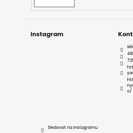
Instagram
Kont
sk
48
72
ht
ya
ht
ny
o/
Sledovat na Instagramu