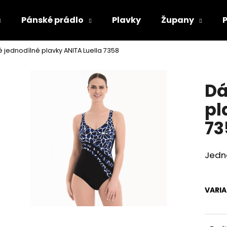
Pánské prádlo
Plavky
Župany
jednodílné plavky ANITA Luella 7358
Co potřebujete najít?
Dá
HLEDAT
pl
73
Doporučujeme
Jedno
VARI