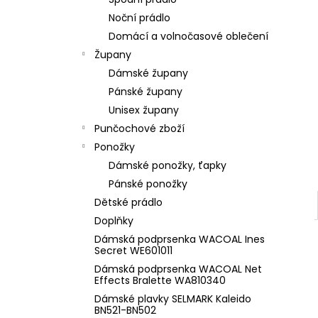
l
Noční prádlo
Domácí a volnočasové oblečení
Župany
Dámské župany
Pánské župany
Unisex župany
Punčochové zboží
Ponožky
Dámské ponožky, ťapky
Pánské ponožky
Dětské prádlo
Doplňky
Dámská podprsenka WACOAL Ines
Secret WE601011
Dámská podprsenka WACOAL Net
Effects Bralette WA810340
Dámské plavky SELMARK Kaleido
BN521-BN502