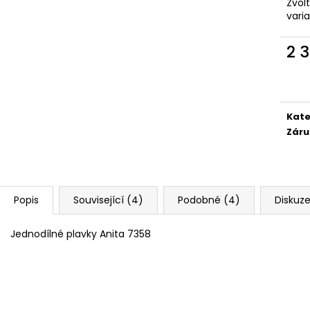
Zvol
vari
2 
Měr
cena
Kate
Záru
Popis
Související (4)
Podobné (4)
Diskuz
Jednodílné plavky Anita 7358