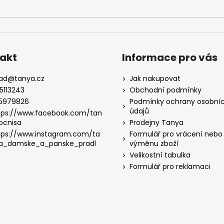
akt
Informace pro vás
lad
@
tanya.cz
Jak nakupovat
5113243
Obchodní podmínky
5979826
Podmínky ochrany osobní
údajů
tps://www.facebook.com/tan
ocnisa
Prodejny Tanya
tps://www.instagram.com/ta
Formulář pro vrácení nebo
a_damske_a_panske_pradl
výměnu zboží
Velikostní tabulka
Formulář pro reklamaci