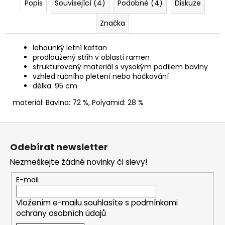
Popis
Související (4)
Podobné (4)
Diskuze
Značka
lehounký letní kaftan
prodloužený střih v oblasti ramen
strukturovaný materiál s vysokým podílem bavlny
vzhled ručního pletení nebo háčkování
délka: 95 cm
materiál: Bavlna: 72 %, Polyamid: 28 %
Z
á
Odebírat newsletter
p
Nezmeškejte žádné novinky či slevy!
a
t
E-mail
í
Vložením e-mailu souhlasíte s
podmínkami
ochrany osobních údajů