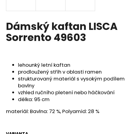
a
j
í
Dámský kaftan LISCA
t
Sorrento 49603
?
lehounký letní kaftan
HLEDAT
prodloužený střih v oblasti ramen
strukturovaný materiál s vysokým podílem
bavlny
vzhled ručního pletení nebo háčkování
D
délka: 95 cm
o
p
materiál: Bavlna: 72 %, Polyamid: 28 %
o
r
u
VARIANTA