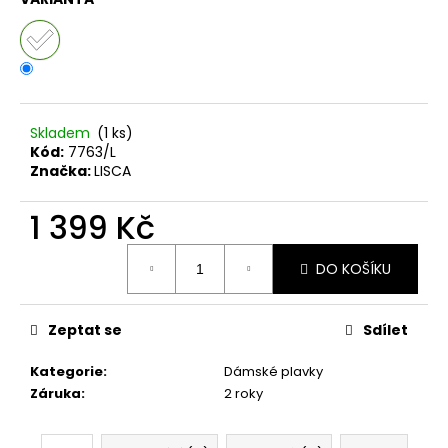
č
u
j
e
m
e
Skladem
(1 ks)
Kód:
7763/L
Značka:
LISCA
1 399 Kč
Měrná
DO KOŠÍKU
cena:
Zeptat se
Sdílet
Kategorie
:
Dámské plavky
Záruka
:
2 roky