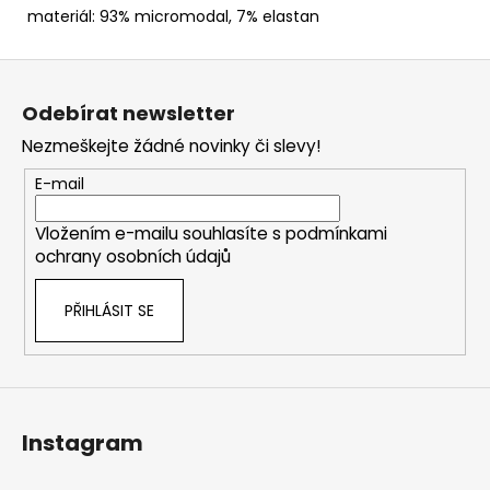
materiál: 93% micromodal, 7% elastan
Z
á
Odebírat newsletter
p
Nezmeškejte žádné novinky či slevy!
a
t
E-mail
í
Vložením e-mailu souhlasíte s
podmínkami
ochrany osobních údajů
PŘIHLÁSIT SE
Instagram