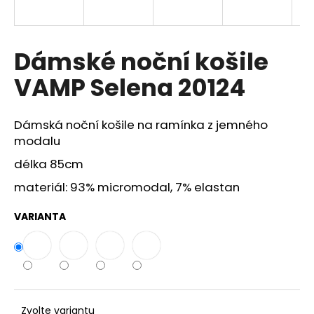
a
j
í
Dámské noční košile
t
VAMP Selena 20124
?
Dámská noční košile na ramínka z jemného
modalu
délka 85cm
HLEDAT
materiál: 93% micromodal, 7% elastan
VARIANTA
D
o
p
o
r
u
Zvolte variantu