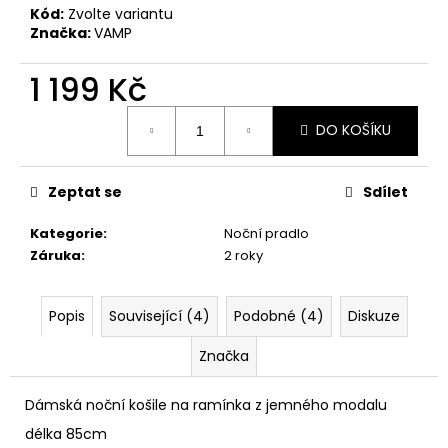
č
Kód:
Zvolte variantu
u
Značka:
VAMP
j
e
1 199 Kč
m
e
Měrná
DO KOŠÍKU
cena:
Zeptat se
Sdílet
Kategorie
:
Noční pradlo
Záruka
:
2 roky
Popis
Související (4)
Podobné (4)
Diskuze
Značka
Dámská noční košile na ramínka z jemného modalu
délka 85cm