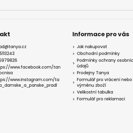
akt
Informace pro vás
lad
@
tanya.cz
Jak nakupovat
5113243
Obchodní podmínky
5979826
Podmínky ochrany osobní
údajů
tps://www.facebook.com/tan
ocnisa
Prodejny Tanya
tps://www.instagram.com/ta
Formulář pro vrácení nebo
a_damske_a_panske_pradl
výměnu zboží
Velikostní tabulka
Formulář pro reklamaci