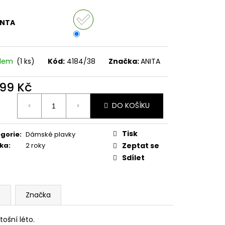
ANTA
adem
(1 ks)
Kód:
4184/38
Značka:
ANITA
299 Kč
ná
DO KOŠÍKU
:
Tisk
gorie
:
Dámské plavky
ka
:
2 roky
Zeptat se
Sdílet
e
Značka
tošní léto.