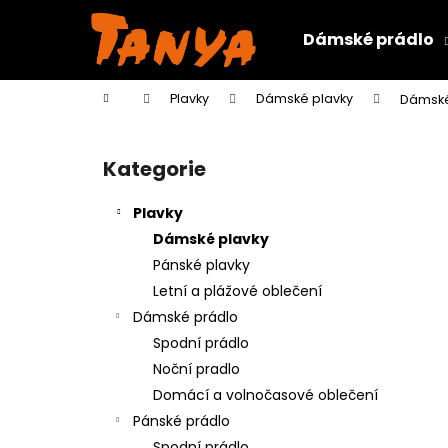
K
Přejít
na
o
Dámské prádlo
obsah
Zpět
Zpět
š
do
do
í
Domů
Plavky
Dámské plavky
Dámské
k
obchodu
obchodu
P
o
Kategorie
Přeskočit
s
kategorie
t
Plavky
r
Dámské plavky
a
Pánské plavky
n
Letní a plážové oblečení
n
Dámské prádlo
í
Spodní prádlo
p
Noční pradlo
a
Domácí a volnočasové oblečení
n
Pánské prádlo
e
Spodní prádlo