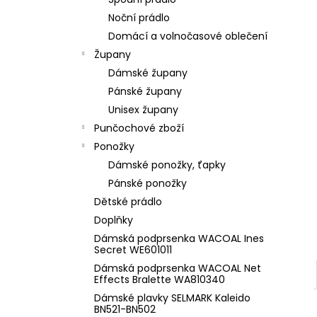
l
Noční prádlo
Domácí a volnočasové oblečení
Župany
Dámské župany
Pánské župany
Unisex župany
Punčochové zboží
Ponožky
Dámské ponožky, ťapky
Pánské ponožky
Dětské prádlo
Doplňky
Dámská podprsenka WACOAL Ines
Secret WE601011
Dámská podprsenka WACOAL Net
Effects Bralette WA810340
Dámské plavky SELMARK Kaleido
BN521-BN502