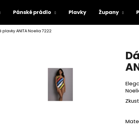
Pánské prádlo
Plavky
Župany
 plavky ANITA Noelia 7222
Co potřebujete najít?
Dá
HLEDAT
AN
Eleg
Doporučujeme
Noeli
Zkust
Mater