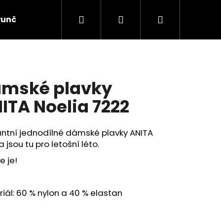
Hledat
Přihlášení
Nákupní
Punčochové zboží
Ponožky
Dětské prádlo
košík
mské plavky
ITA Noelia 7222
antní jednodílné dámské plavky ANITA
a jsou tu pro letošní léto.
e je!
iál: 60 % nylon a 40 % elastan