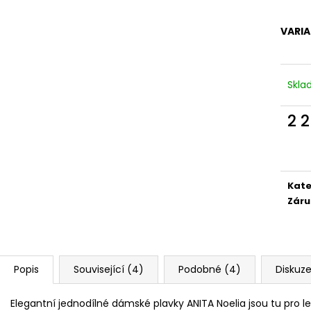
VARI
Skl
2 
Měr
cena
Kate
Záru
Popis
Související (4)
Podobné (4)
Diskuz
Elegantní jednodílné dámské plavky ANITA Noelia jsou tu pro le