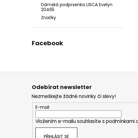
Dámská podprsenka LISCA Evelyn
20465
Značky
Facebook
Z
á
Odebírat newsletter
p
Nezmeškejte žádné novinky či slevy!
a
t
E-mail
í
Vložením e-mailu souhlasíte s
podmínkami o
PŘIHLÁSIT SE