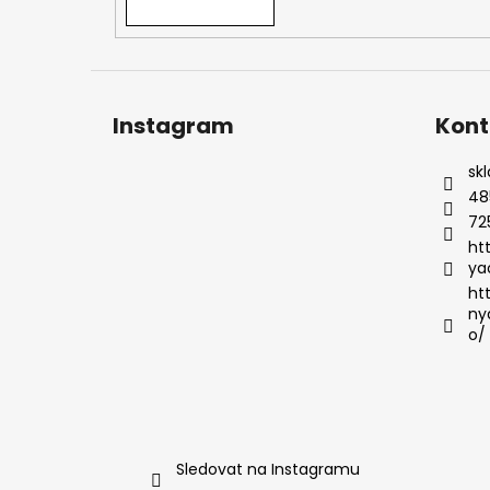
Instagram
Kont
sk
48
72
ht
ya
ht
ny
o/
Sledovat na Instagramu