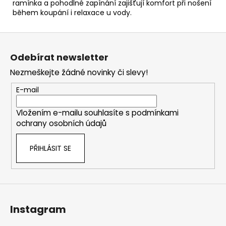
ramínka a pohodlné zapínání zajišťují komfort při nošení
během koupání i relaxace u vody.
Z
á
Odebírat newsletter
p
Nezmeškejte žádné novinky či slevy!
a
t
E-mail
í
Vložením e-mailu souhlasíte s
podmínkami
ochrany osobních údajů
PŘIHLÁSIT SE
Instagram