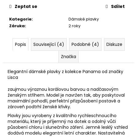
Zeptat se
Sdílet
Kategorie
:
Dámské plavky
Záruka
:
2 roky
Popis
Související (4)
Podobné (4)
Diskuze
Značka
Elegantní dámské plavky z kolekce Panama od značky
Lisca
zaujmou výraznou korálovou barvou a nadčasovým
ženským střihem. Model je navržen tak, aby poskytoval
maximální pohodlí, perfektní přizpůsobení postavě a
zároveň podtrhl ženské křivky.
Plavky jsou vyrobeny z kvalitního rychleschnoucího
materiálu, který je příjemný na dotek a odolný vůči
působení chloru i slunečního záření. Jemně lesklý vzhled
dodává modelu elegantní letní charakter. Nastavitelná