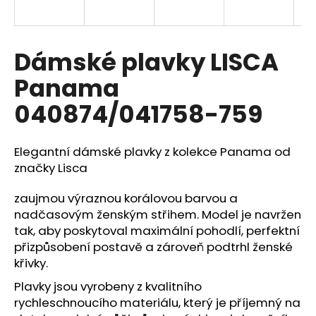
a
j
í
Dámské plavky LISCA
t
Panama
?
040874/041758-759
Elegantní dámské plavky z kolekce Panama od
HLEDAT
značky
Lisca
zaujmou výraznou korálovou barvou a
nadčasovým ženským střihem. Model je navržen
D
tak, aby poskytoval maximální pohodlí, perfektní
o
přizpůsobení postavě a zároveň podtrhl ženské
p
křivky.
o
r
Plavky jsou vyrobeny z kvalitního
u
rychleschnoucího materiálu, který je příjemný na