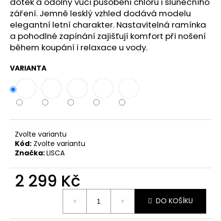
č
dotek a odolný vůči působení chloru i slunečního
u
záření. Jemně lesklý vzhled dodává modelu
j
elegantní letní charakter. Nastavitelná ramínka
e
a pohodlné zapínání zajišťují komfort při nošení
m
během koupání i relaxace u vody.
e
VARIANTA
Zvolte variantu
Kód:
Zvolte variantu
Značka:
LISCA
2 299 Kč
Měrná
DO KOŠÍKU
cena: