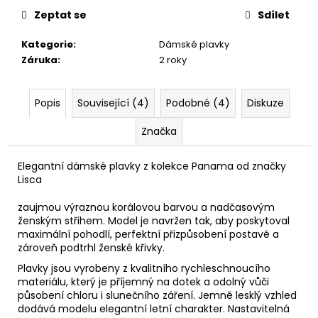
Zeptat se
Sdílet
Kategorie
:
Dámské plavky
Záruka
:
2 roky
Popis
Související (4)
Podobné (4)
Diskuze
Značka
Elegantní dámské plavky z kolekce Panama od značky
Lisca
zaujmou výraznou korálovou barvou a nadčasovým
ženským střihem. Model je navržen tak, aby poskytoval
maximální pohodlí, perfektní přizpůsobení postavě a
zároveň podtrhl ženské křivky.
Plavky jsou vyrobeny z kvalitního rychleschnoucího
materiálu, který je příjemný na dotek a odolný vůči
působení chloru i slunečního záření. Jemně lesklý vzhled
dodává modelu elegantní letní charakter. Nastavitelná