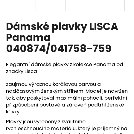
a
j
í
Dámské plavky LISCA
t
Panama
?
040874/041758-759
Elegantní dámské plavky z kolekce Panama od
HLEDAT
značky
Lisca
zaujmou výraznou korálovou barvou a
nadčasovým ženským střihem. Model je navržen
D
tak, aby poskytoval maximální pohodlí, perfektní
o
přizpůsobení postavě a zároveň podtrhl ženské
p
křivky.
o
r
Plavky jsou vyrobeny z kvalitního
u
rychleschnoucího materiálu, který je příjemný na