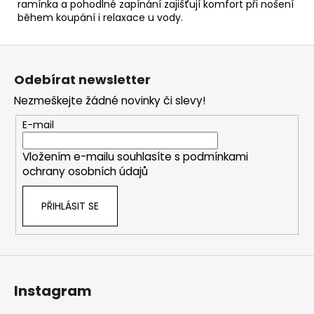
ramínka a pohodlné zapínání zajišťují komfort při nošení
během koupání i relaxace u vody.
Z
á
Odebírat newsletter
p
Nezmeškejte žádné novinky či slevy!
a
t
E-mail
í
Vložením e-mailu souhlasíte s
podmínkami
ochrany osobních údajů
PŘIHLÁSIT SE
Instagram