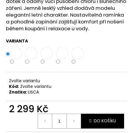
č
dotek a odolný vůči působení chloru i slunečního
u
záření. Jemně lesklý vzhled dodává modelu
j
elegantní letní charakter. Nastavitelná ramínka
e
a pohodlné zapínání zajišťují komfort při nošení
m
během koupání i relaxace u vody.
e
VARIANTA
Zvolte variantu
Kód:
Zvolte variantu
Značka:
LISCA
2 299 Kč
Měrná
DO KOŠÍKU
cena: