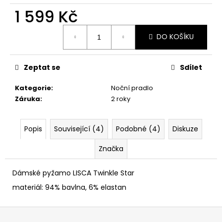
č
1 599 Kč
u
j
Měrná
e
DO KOŠÍKU
cena:
m
e
Zeptat se
Sdílet
Kategorie
:
Noční pradlo
Záruka
:
2 roky
Popis
Související (4)
Podobné (4)
Diskuze
Značka
Dámské pyžamo LISCA Twinkle Star
materiál: 94% bavlna, 6% elastan
Z