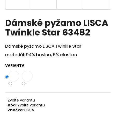
a
j
í
Dámské pyžamo LISCA
t
Twinkle Star 63482
?
Dámské pyžamo LISCA Twinkle Star
materiál: 94% bavlna, 6% elastan
HLEDAT
VARIANTA
D
o
p
o
Zvolte variantu
r
Kód:
Zvolte variantu
Značka:
LISCA
u