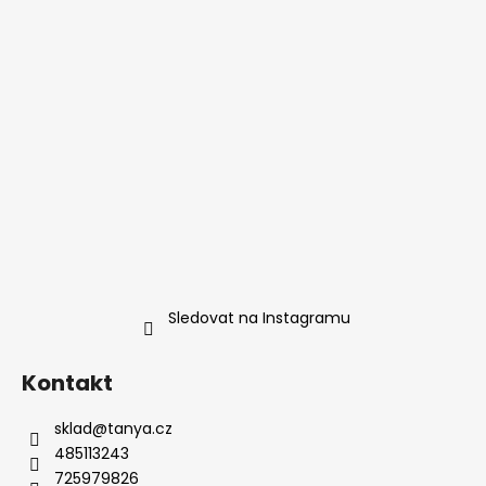
Sledovat na Instagramu
Kontakt
sklad
@
tanya.cz
485113243
725979826