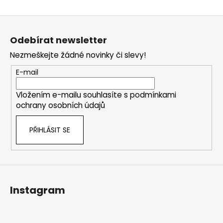
Z
á
Odebírat newsletter
p
Nezmeškejte žádné novinky či slevy!
a
t
E-mail
í
Vložením e-mailu souhlasíte s
podmínkami
ochrany osobních údajů
PŘIHLÁSIT SE
Instagram