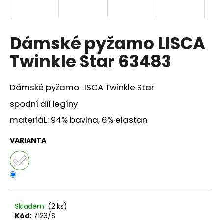
a
j
í
Dámské pyžamo LISCA
t
Twinkle Star 63483
?
Dámské pyžamo LISCA Twinkle Star
spodní díl legíny
HLEDAT
materiáL: 94% bavlna, 6% elastan
VARIANTA
D
o
p
o
r
Skladem
(2 ks)
u
Kód:
7123/S