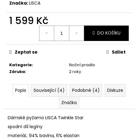
č
Značka:
LISCA
u
j
1 599 Kč
e
m
Měrná
DO KOŠÍKU
e
cena:
Zeptat se
Sdílet
Kategorie
:
Noční pradlo
Záruka
:
2 roky
Popis
Související (4)
Podobné (4)
Diskuze
Značka
Dámské pyžamo LISCA Twinkle Star
spodní díl legíny
materiáL: 94% bavlna, 6% elastan