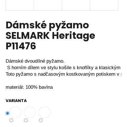
a
j
í
Dámské pyžamo
t
SELMARK Heritage
?
P11476
Dámské dvoudílné pyžamo.
HLEDAT
 S horním dílem ve stylu košile s knoflíky a klasickým st
Toto pyžamo s nadčasovým kostkovaným potiskem v sobě s
materiál: 100% bavlna
D
o
VARIANTA
p
o
r
u