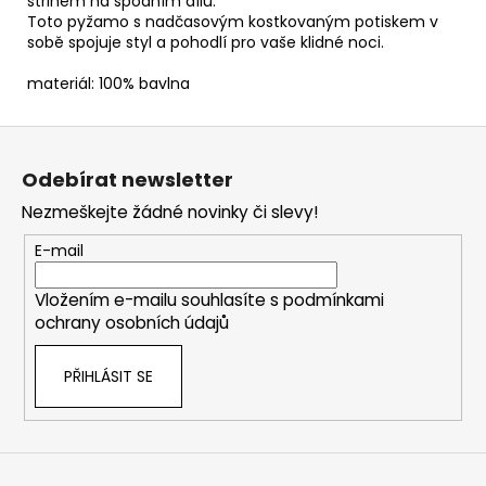
střihem na spodním dílu.
Toto pyžamo s nadčasovým kostkovaným potiskem v
sobě spojuje styl a pohodlí pro vaše klidné noci.
materiál: 100% bavlna
Z
á
Odebírat newsletter
p
Nezmeškejte žádné novinky či slevy!
a
t
E-mail
í
Vložením e-mailu souhlasíte s
podmínkami
ochrany osobních údajů
PŘIHLÁSIT SE