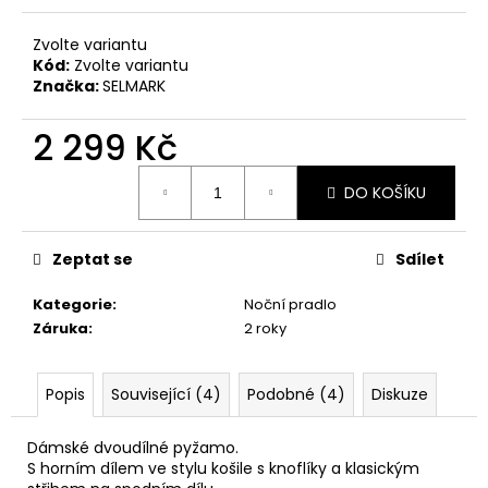
č
u
Zvolte variantu
j
Kód:
Zvolte variantu
e
Značka:
SELMARK
m
e
2 299 Kč
Měrná
DO KOŠÍKU
cena:
Zeptat se
Sdílet
Kategorie
:
Noční pradlo
Záruka
:
2 roky
Popis
Související (4)
Podobné (4)
Diskuze
Dámské dvoudílné pyžamo.
S horním dílem ve stylu košile s knoflíky a klasickým